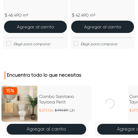
$ 46.490 m²
$ 42.490 m²
Agregar al carrito
Agregar al carrito
Encuentra todo lo que necesitas
15%
15%
Combo Sanitario
Com
Tayrona Petit
Tayr
Un
677.766
797.371
677
Agregar al carrito
Agregar a