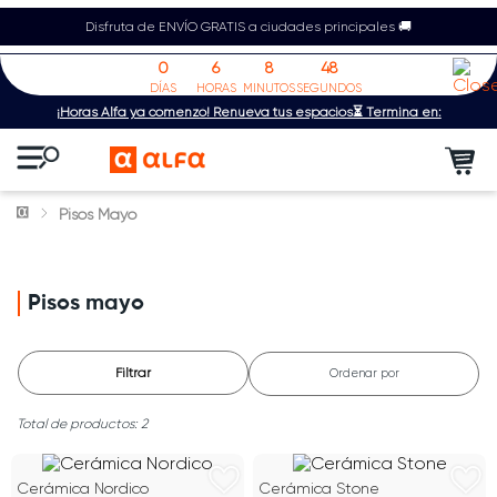
Disfruta de ENVÍO GRATIS a ciudades principales 🚚
0
6
8
48
DÍAS
HORAS
MINUTOS
SEGUNDOS
¡Horas Alfa ya comenzó! Renueva tus espacios⏳ Termina en:
Pisos Mayo
Pisos mayo
Filtrar
Ordenar por
2
Cerámica Nordico
Cerámica Stone