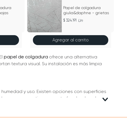
gadura
Papel de colgadura
 hojas
giulia&daphne - grietas
324.191
Un
Agregar al carrito
El
papel de colgadura
ofrece una alternativa
n textura visual. Su instalación es más limpia
 humedad y uso. Existen opciones con superficies
os para convertirse en punto focal en la sala.