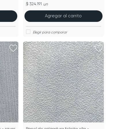
$ 324.191
un
Agregar al carrito
a - rayas
Papel de colgadura felicita ella -