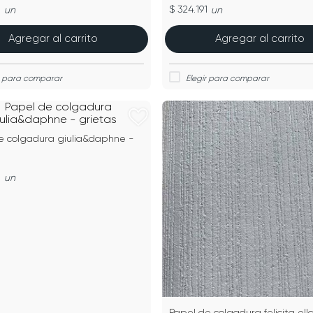
1
$ 324.191
un
un
Agregar al carrito
Agregar al carrito
e colgadura giulia&daphne -
1
un
Papel de colgadura felicita ell