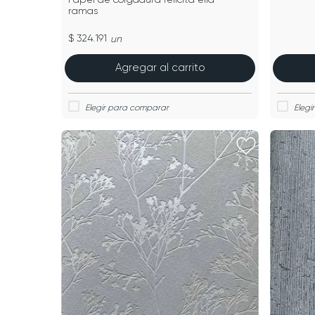
ramas
$ 324.191
un
Agregar al carrito