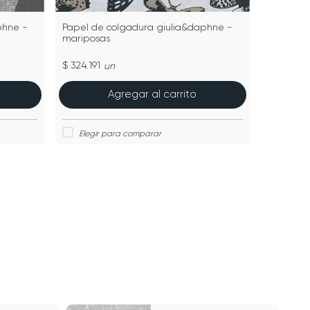
phne -
Papel de colgadura giulia&daphne -
mariposas
$ 324.191
un
Agregar al carrito