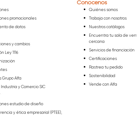
Conócenos
iones
Quiénes somos
iones promocionales
Trabaja con nosotros
iento de datos
Nuestros catálogos
Encuentra tu sala de ven
cercana
ciones y cambios
Servicios de financiación
ón Ley 1116
Certificaciones
nización
Rastrea tu pedido
ntes
Sostenibilidad
s Grupo Alfa
Vende con Alfa
Industria y Comercio SIC
T
iones estudio de diseño
arencia y ética empresarial (PTEE),