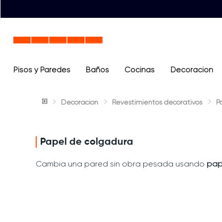
Pisos y Paredes
Baños
Términos más buscados
Cocinas
Decoración
1
.
lavamanos
Decoración
Revestimientos decorativos
P
2
.
sanitario
3
.
cerámica madera
4
.
ocean blue
Papel de colgadura
5
.
closet
Cambia una pared sin obra pesada usando
pap