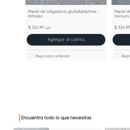
Papel de colgadura giulia&daphne -
Papel de
árboles
textura
$ 324.191
$ 324.19
un
Agregar al carrito
Encuentra todo lo que necesitas