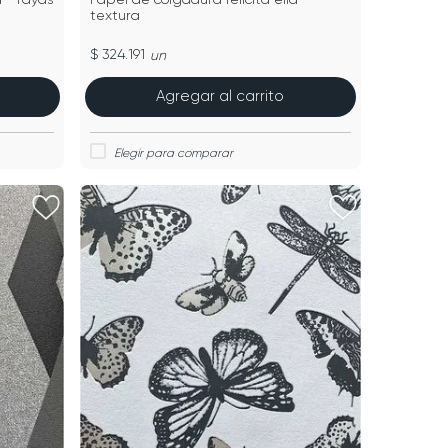
textura
$ 324.191
un
Agregar al carrito