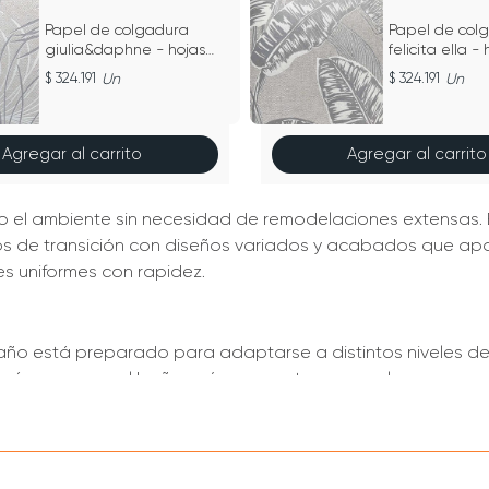
Papel de colgadura
Papel de col
giulia&daphne - hojas
felicita ella -
finas
324.191
Un
324.191
Un
Agregar al carrito
Agregar al carrito
to el ambiente sin necesidad de remodelaciones extensas. 
s de transición con diseños variados y acabados que aporta
ies uniformes con rapidez.
año está preparado para adaptarse a distintos niveles de
ara áreas como el baño, así como patrones y colores pensad
 alineados y uniones discretas.
plicaciones.