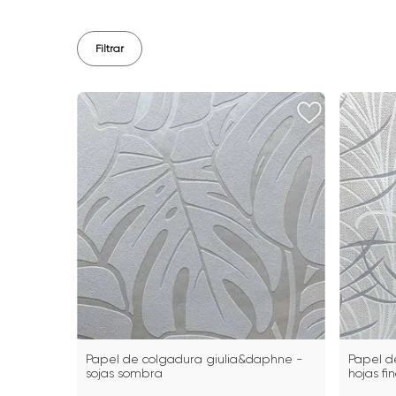
Filtrar
Papel de colgadura giulia&daphne -
Papel d
sojas sombra
hojas fi