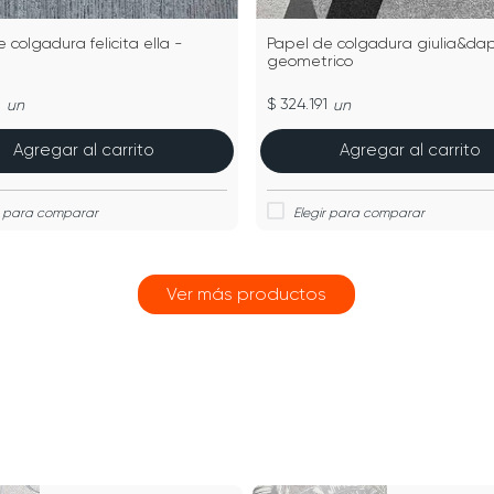
 colgadura felicita ella -
Papel de colgadura giulia&da
geometrico
1
$ 324.191
un
un
Agregar al carrito
Agregar al carrito