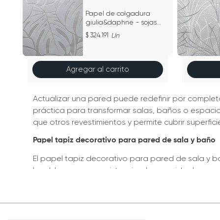
Papel de colgadura
giulia&daphne - sojas
sombra
324.191
Un
Agregar al carrito
Actualizar una pared puede redefinir por comple
práctica para transformar salas, baños o espacio
que otros revestimientos y permite cubrir superfic
Papel tapiz decorativo para pared de sala y baño
El papel tapiz decorativo para pared de sala y b
lavables y mayor resistencia al vapor, ideales p
Las medidas están diseñadas para facilitar cortes
Sale a tus paredes un acabado renovado sin com