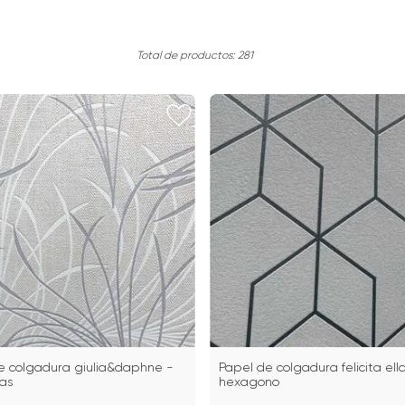
281
e colgadura giulia&daphne -
Papel de colgadura felicita ell
nas
hexagono