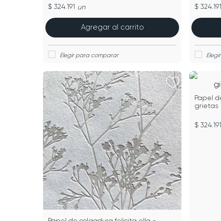
$ 324.191
$ 324.19
un
Agregar al carrito
Papel d
grietas
$ 324.19
Papel de colgadura felicita ella -