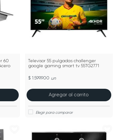
r 60
Televisor 55 pulgadas challenger
Acero
google gaming smart tv 55TG2771
$ 1.599.900
un
Agregar al carrito