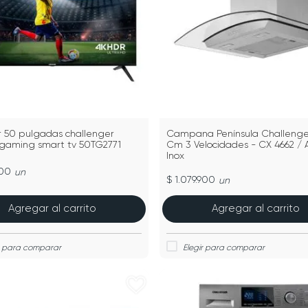
or 50 pulgadas challenger
Campana Península Challenge
gaming smart tv 50TG2771
Cm 3 Velocidades - CX 4662 / 
Inox
900
un
$ 1.079.900
un
Agregar al carrito
Agregar al carrito