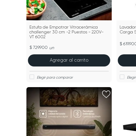
Estufa de Empotrar Vitrocerámica
Lavador
challenger 30 cm -2 Puestos - 220V-
Carga S
VT 6002
$ 619.90
$ 729.900
un
Agregar al carrito