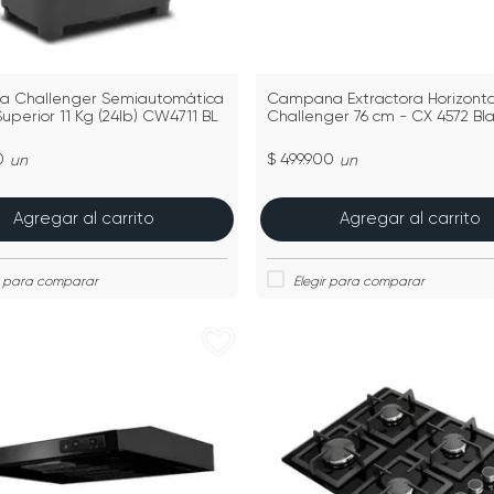
a Challenger Semiautomática
Campana Extractora Horizonta
uperior 11 Kg (24lb) CW4711 BL
Challenger 76 cm - CX 4572 Bl
0
$ 499.900
un
un
Agregar al carrito
Agregar al carrito