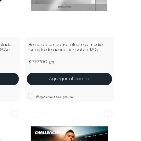
mplado
Horno de empotrar eléctrico medio
759Ae
formato de acero inoxidable 120v
$ 779.900
un
Agregar al carrito