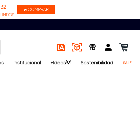
31
🔥COMPRAR
GUNDOS
os
Institucional
+Ideas💡
Sostenibilidad
SALE