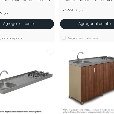
h, Wifi, Chromecast Y Control
Puestos Gas Natural - SP6043
$ 399.900
un
99
un
Agregar al carrito
Agregar al carrito