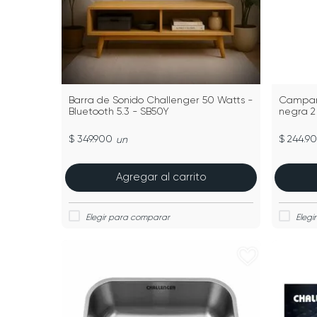
Barra de Sonido Challenger 50 Watts -
Campana
Bluetooth 5.3 - SB50Y
negra 2
$ 349.900
$ 244.9
un
Agregar al carrito