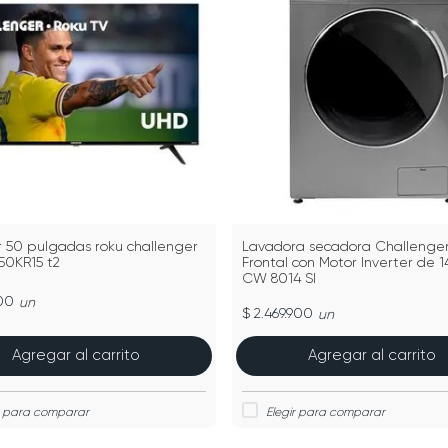
or 50 pulgadas roku challenger
Lavadora secadora Challenge
50KR15 t2
Frontal con Motor Inverter de 1
CW 8014 SI
900
un
$ 2.469.900
un
Agregar al carrito
Agregar al carrito