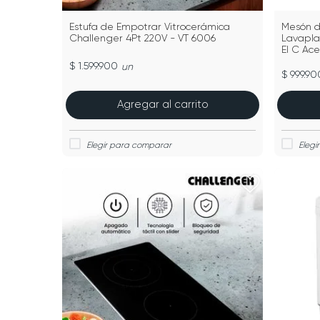
Estufa de Empotrar Vitrocerámica
Mesón d
Challenger 4Pt 220V - VT 6006
Lavaplat
EI C Ace
$ 1.599.900
un
$ 999.90
Agregar al carrito