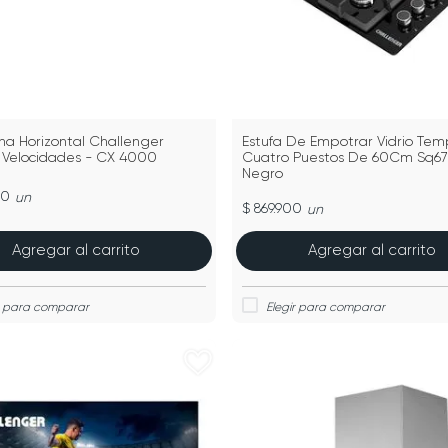
 Horizontal Challenger
Estufa De Empotrar Vidrio Te
 Velocidades - CX 4000
Cuatro Puestos De 60Cm Sq6
Negro
00
un
$ 869.900
un
Agregar al carrito
Agregar al carrito