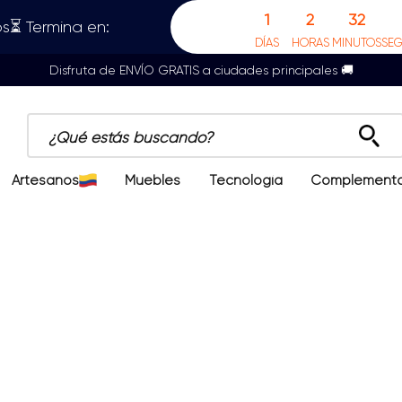
1
2
32
s⏳ Termina en:
DÍAS
HORAS
MINUTOS
SE
Disfruta de ENVÍO GRATIS a ciudades principales 🚚
¿Qué estás buscando?
Artesanos
Muebles
Tecnología
Complement