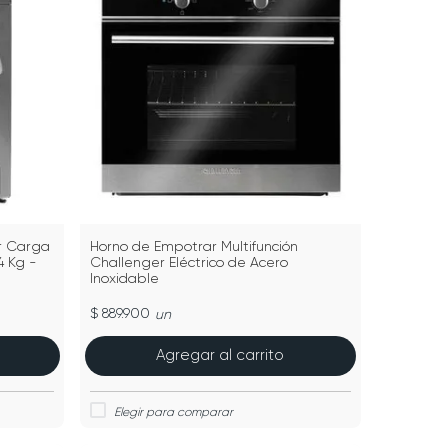
r Carga
Horno de Empotrar Multifunción
4 Kg -
Challenger Eléctrico de Acero
Inoxidable
$ 889.900
un
Agregar al carrito