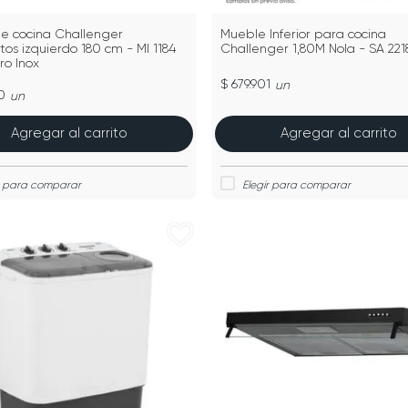
e cocina Challenger
Mueble Inferior para cocina
os izquierdo 180 cm - MI 1184
Challenger 1,80M Nola - SA 22
ro Inox
$ 679.901
un
0
un
Agregar al carrito
Agregar al carrito