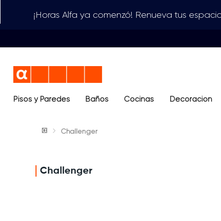
¡Horas Alfa ya comenzó! Renueva tus espacio
Pisos y Paredes
Baños
Términos más buscados
Cocinas
Decoración
1
.
lavamanos
Challenger
2
.
sanitario
3
.
cerámica madera
4
.
ocean blue
Challenger
5
.
closet