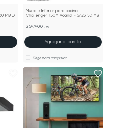
Mueble Inferior para cocina
180 MB D
Challenger 1,50M Acandi - SA23150 MB
$ 597.900
un
Agregar al carrito