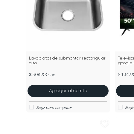
Lavaplatos de submontar rectangular
Televis
alto
google 
$ 308.900
$ 1.349.
un
Agregar al carrito