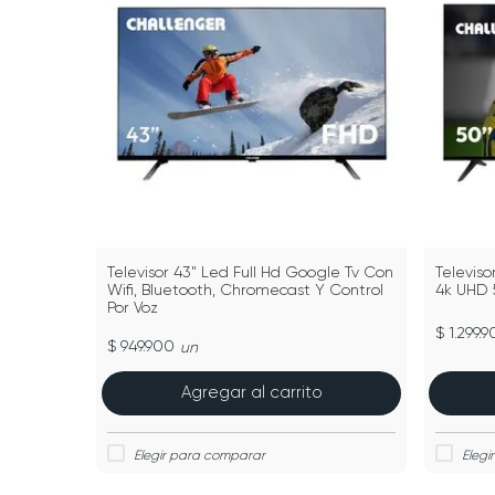
Televisor 43" Led Full Hd Google Tv Con
Televis
Wifi, Bluetooth, Chromecast Y Control
4k UHD 
Por Voz
$ 1.299.
$ 949.900
un
Agregar al carrito