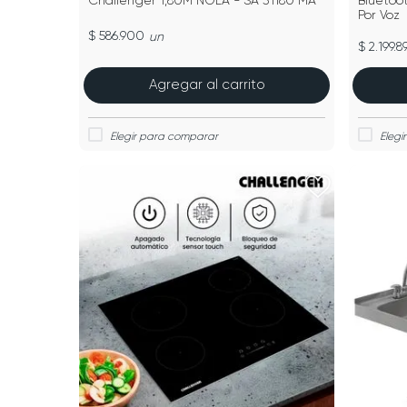
Challenger 1,80M NOLA - SA 31180 MA
Bluetoot
Por Voz
$ 586.900
un
$ 2.199.8
Agregar al carrito