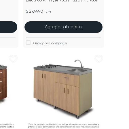
Eléctrico Air Fryer 75Lts - 220V HE 9662
$ 2.699.901
un
Agregar al carrito