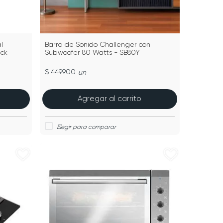
l
Barra de Sonido Challenger con
ack
Subwoofer 80 Watts - SB80Y
$ 449.900
un
Agregar al carrito