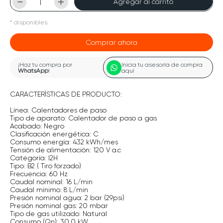
－
＋
Agregar al carrito
*
disponibles.
Comprar ahora
¡Haz tu compra por
Inicia tu asesoría de compra
WhatsApp
!
aquí
CARACTERÍSTICAS DE PRODUCTO:
Línea: Calentadores de paso
Tipo de aparato: Calentador de paso a gas
Acabado: Negro
Clasificación energética: C
Consumo energía: 432 kWh/mes
Tensión de alimentación: 120 V a.c
Categoría: I2H
Tipo: B2 ( Tiro forzado)
Frecuencia: 60 Hz
Caudal nominal: 16 L/min
Caudal mínimo: 8 L/min
Presión nominal agua: 2 bar (29psi)
Presión nominal gas: 20 mbar
Tipo de gas utilizado: Natural
Consumo (Qn): 30,0 kW