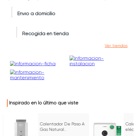
Envío a domicilio
Recogida en tienda
Ver tiendas
Inspirado en lo último que viste
Calentador De Paso A
Cale
r
Gas Natural
eléct
Challenger 5.5 L Tiro
220 V