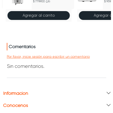
Un
779.900
959.
Natural - Wh 7054
Powe
BOS
Agregar al carrito
Agregar al
Comentarios
Por favor, inicie sesión para escribir un comentario
Sin comentarios.
Información
Conócenos