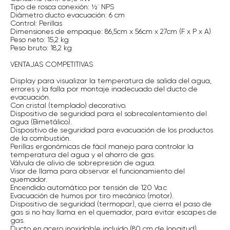
Tipo de rosca conexión: ½¨ NPS
Diámetro ducto evacuación: 6 cm
Control: Perillas
Dimensiones de empaque: 86,5cm x 56cm x 27cm (F x P x A)
Peso neto: 15,2 kg
Peso bruto: 18,2 kg
VENTAJAS COMPETITIVAS
Display para visualizar la temperatura de salida del agua,
errores y la falla por montaje inadecuado del ducto de
evacuación.
Con cristal (templado) decorativo.
Dispositivo de seguridad para el sobrecalentamiento del
agua (Bimetálico).
Dispositivo de seguridad para evacuación de los productos
de la combustión.
Perillas ergonómicas de fácil manejo para controlar la
temperatura del agua y el ahorro de gas.
Válvula de alivio de sobrepresión de agua.
Visor de llama para observar el funcionamiento del
quemador.
Encendido automático por tensión de 120 Va.c
Evacuación de humos por tiro mecánico (motor).
Dispositivo de seguridad (termopar), que cierra el paso de
gas si no hay llama en el quemador, para evitar escapes de
gas.
Ducto en acero inoxidable incluído (80 cm de longitud).