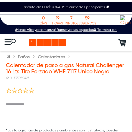
Disfruta de ENVÍO GRATIS a ciudades principales 🚚
0
19
7
59
DÍAS
HORAS
MINUTOS
SEGUNDOS
¡Horas Alfa ya comenzó! Renueva tus espacios⏳ Termina en:
Baños
Calentadores
Calentador de paso a gas Natural Challenger
16 Lts Tiro Forzado WHF 7117 Unico Negro
:
135059421
*Las fotografías de productos y ambientes son ilustrativas, pueden