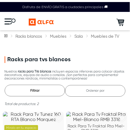
Disfruta de ENVÍO GRATIS a ciudades principales 🚚
Racks blancos
Muebles
Sala
Muebles de TV
Racks para tvs blancos
Nuestros
racks para TVs blancos
incluyen espacios inferiores para colocar objetos
decorativos, equipos de audio o consolas. ¡Son perfectos para complementar
decoraciones nórdicas, minimalistas o contemporáneas!
Filtrar
Ordenar por
2
Rack Para Tv Fraktal Rta Miel-
Míralo en tu espacio