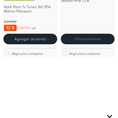
Blanco RMB 3318
Rack Para Tv Tunez 160 RTA
Blanco Marquez
$ 299.057
10 %
$ 269.151
un
Agregar al carrito
Próximamente