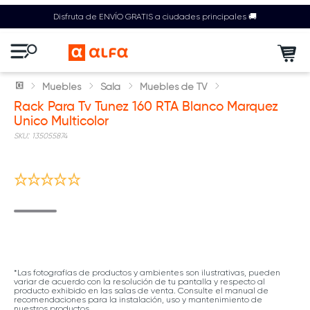
Disfruta de ENVÍO GRATIS a ciudades principales 🚚
Muebles
Sala
Muebles de TV
Rack Para Tv Tunez 160 RTA Blanco Marquez
Unico Multicolor
:
135055874
Míralo en tu espacio
*Las fotografías de productos y ambientes son ilustrativas, pueden
variar de acuerdo con la resolución de tu pantalla y respecto al
producto exhibido en las salas de venta. Consulte el manual de
recomendaciones para la instalación, uso y mantenimiento de
nuestros productos.