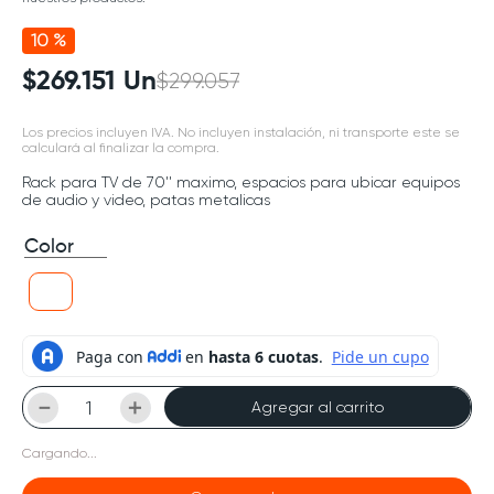
10 %
$
269
.
151
Un
$
299
.
057
Los precios incluyen IVA. No incluyen instalación, ni transporte este se
calculará al finalizar la compra.
Rack para TV de 70'' maximo, espacios para ubicar equipos
de audio y video, patas metalicas
Color
－
＋
Agregar al carrito
Cargando...