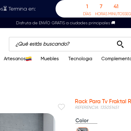
1
7
41
s⏳ Termina en:
DÍAS
HORAS
MINUTOS
SE
Disfruta de ENVÍO GRATIS a ciudades principales 🚚
¿Qué estás buscando?
Artesanos
Muebles
Tecnología
Complement
Rack Para Tv Fraktal 
REFERENCIA
:
135051451
Color