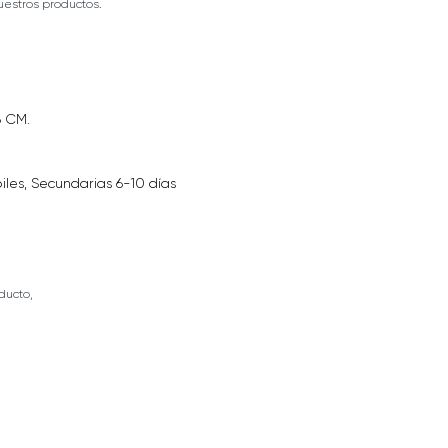
estros productos.
6 CM.
iles, Secundarias 6-10 días
ducto,