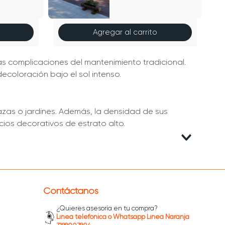
Agregar al carrito
 las complicaciones del mantenimiento tradicional.
ecoloración bajo el sol intenso.
azas o jardines. Además, la densidad de sus
cios decorativos de estrato alto.
rsos. Nuestras
gramas
son el complemento
 y aprovecha el envío gratis en ciudades
Contáctanos
¿Quieres asesoría en tu compra?
Línea telefónica o Whatsapp Línea Naranja