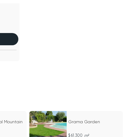
l Mountain
Grama Garden
61.300
m²