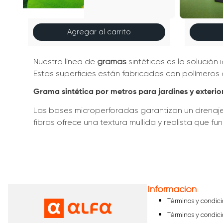
Agregar al carrito
Nuestra línea de
gramas
sintéticas es la solución
Estas superficies están fabricadas con polímeros 
Grama sintética por metros para jardines y exterio
Las bases microperforadas garantizan un drenaje 
fibras ofrece una textura mullida y realista que f
Al ser un producto de larga vigencia, no requiere 
perfecto para tus proyectos de remodelación exte
principales!
Información
Términos y condic
Términos y condic