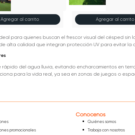
Agregar al carrito
Agregar al carrito
 ideal para quienes buscan el frescor visual del césped sin
de alta calidad que integran protección UV para evitar la d
res
rápido del agua lluvia, evitando encharcamientos en terr
unciona para la vida real, ya sea en zonas de juegos o espa
riego ni pesticidas, lo que te permite ahorrar tiempo y recu
rior. ¡Proyecta tu espacio verde con nuestro simulador 3D
Conócenos
iones
Quiénes somos
iones promocionales
Trabaja con nosotros