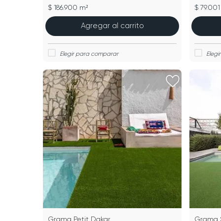
$ 186.900 m²
$ 79.001
Agregar al carrito
Grama Petit Dakar
Grama 