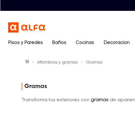
Pisos y Paredes
Baños
Términos más buscados
Cocinas
Decoración
1
.
lavamanos
Alfombras y gramas
Gramas
2
.
sanitario
3
.
cerámica madera
4
.
ocean blue
Gramas
5
.
closet
Transforma tus exteriores con
gramas
de aparienc