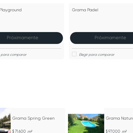
Playground
Grama Padel
Próximamente
Próximamente
Grama Spring Green
Grama Natura
71.600
m²
97.000
m²