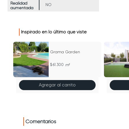
Realidad
NO
aumentada
Inspirado en lo último que viste
en
Grama Garden
61.300
m²
Agregar al carrito
Comentarios