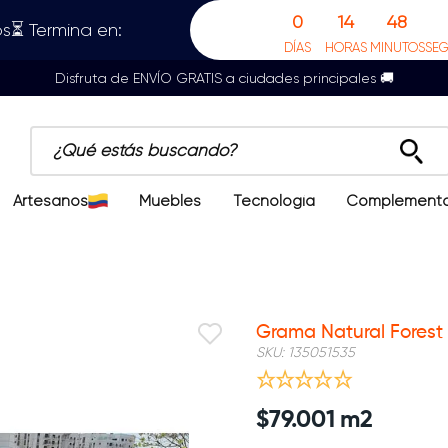
0
14
48
s⏳ Termina en:
DÍAS
HORAS
MINUTOS
SE
Disfruta de ENVÍO GRATIS a ciudades principales 🚚
¿Qué estás buscando?
Artesanos
Muebles
Tecnología
Complement
Grama Natural Forest 
SKU
:
135051535
$
79
.
001
m2