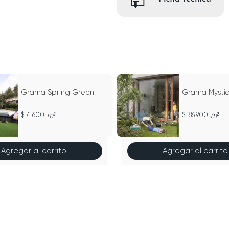
Grama Spring Green
Grama Mysti
71.600
m²
186.900
m²
Agregar al carrito
Agregar al carrito