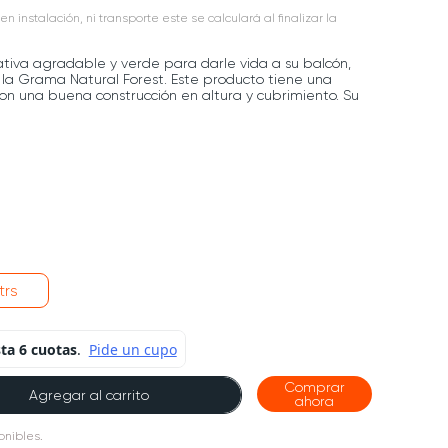
en instalación, ni transporte este se calculará al finalizar la
ativa agradable y verde para darle vida a su balcón,
 la Grama Natural Forest. Este producto tiene una
con una buena construcción en altura y cubrimiento. Su
trs
Comprar
Agregar al carrito
ahora
onibles.