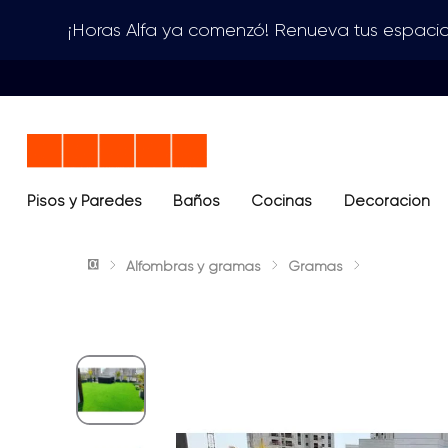
¡Horas Alfa ya comenzó! Renueva tus espacio
Pisos y Paredes
Baños
Términos más buscados
Cocinas
Decoración
1
.
lavamanos
Alfombras y gramas
Gramas
2
.
sanitario
3
.
cerámica madera
4
.
ocean blue
5
.
closet