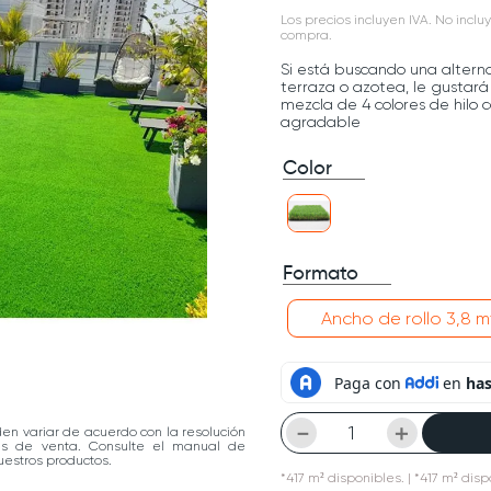
Los precios incluyen IVA. No incluy
compra.
Si está buscando una altern
terraza o azotea, le gustará
mezcla de 4 colores de hilo 
agradable
Color
Formato
Ancho de rollo 3,8 m
－
＋
den variar de acuerdo con la resolución
las de venta. Consulte el manual de
estros productos.
*
417
m²
disponibles.
| *417 m² disp