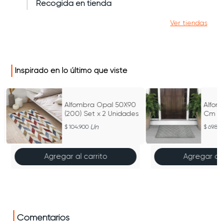
Recogida en tienda
Ver tiendas
Inspirado en lo último que viste
Alfombra Opal 50X90
Alfo
(200) Set x 2 Unidades
Cm S
Un
104.900
69.89
Agregar al carrito
Agregar al
Comentarios