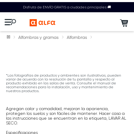
Disfruta de ENVÍO GRATIS a ciudades principales 🚚
Alfombras y gramas
Alfombras
*Las fotografías de productos y ambientes son ilustrativas, pueden
variar de acuerdo con la resolución de tu pantalla y respecto al
producto exhibido en las salas de venta. Consulte el manual de
recomendaciones para la instalación, uso y mantenimiento de
nuestros productos.
Agregan calor y comodidad, mejoran la apariencia,
protegen los suelos y son fáciles de mantener. Hacer caso a
las instrucciones que se encuentran en la etiqueta, LAVAR AL
SECO.
Especificaciones