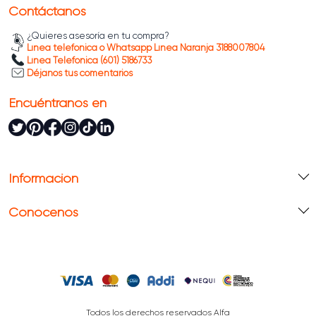
¡Descubre tu diseño favorito en esta línea de
Contáctanos
alfombras
y recíbela con la garantía de Alfa!
¿Quieres asesoría en tu compra?
Línea telefónica o Whatsapp Línea Naranja 3188007804
Línea Telefónica (601) 5186733
Déjanos tus comentarios
Encuéntranos en
Información
Conócenos
Todos los derechos reservados Alfa