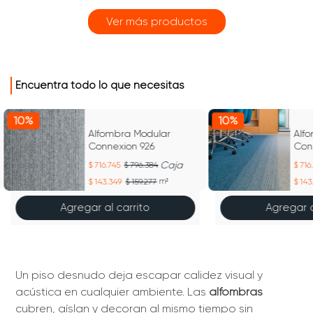
Encuentra todo lo que necesitas
10%
10%
Alfombra Modular
Alf
Connexion 926
Caja
716.745
796.384
716
143.349
159.277
m²
143
Agregar al carrito
Agregar a
Un piso desnudo deja escapar calidez visual y
acústica en cualquier ambiente. Las
alfombras
cubren, aíslan y decoran al mismo tiempo sin