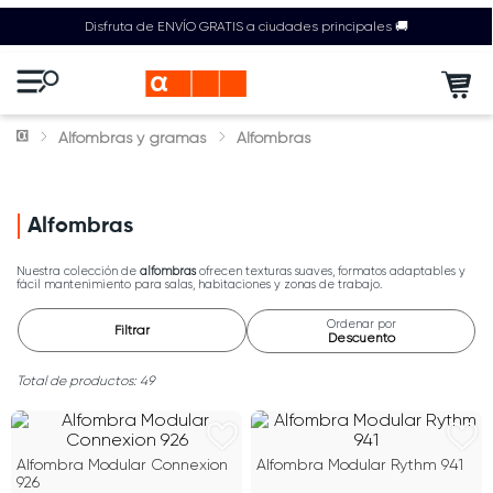
Disfruta de ENVÍO GRATIS a ciudades principales 🚚
Alfombras y gramas
Alfombras
Alfombras
Nuestra colección de
alfombras
ofrecen texturas suaves, formatos adaptables y
fácil mantenimiento para salas, habitaciones y zonas de trabajo.
Ordenar por
Filtrar
Descuento
49
Alfombra Modular Connexion
Alfombra Modular Rythm 941
926