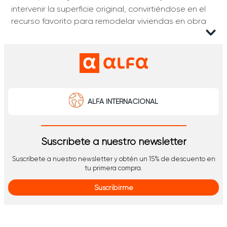
intervenir la superficie original, convirtiéndose en el
recurso favorito para remodelar viviendas en obra
gris o renovar espacios ya habitados. ¡Explora y
encuentra la que necesitas!
Alfombras modulares
El formato modular permite armar composiciones a
medida según cada zona. Las piezas se ensamblan
ALFA INTERNACIONAL
entre sí para cubrir pasillos, salas amplias o rincones
de lectura con la misma línea de diseño. Si una
sección se mancha o desgasta, basta reemplazar
Suscríbete a nuestro newsletter
ese módulo sin cambiar toda la superficie.
Suscríbete a nuestro newsletter y obtén un 15% de descuento en
Esta lógica reduce desperdicios y facilita el
tu primera compra.
transporte a pisos altos. Las fibras soportan tráfico
residencial constante y los respaldos adherentes
Suscribirme
evitan desplazamientos sobre pisos cerámicos o
porcelanatos sin adhesivos permanentes.