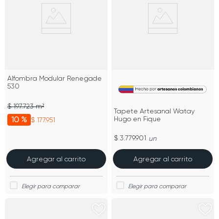
Alfombra Modular Renegade
530
$ 197.723 m²
Tapete Artesanal Watay
10 %
Hugo en Fique
$ 177.951
$ 3.779.901
un
Agregar al carrito
Agregar al carrito