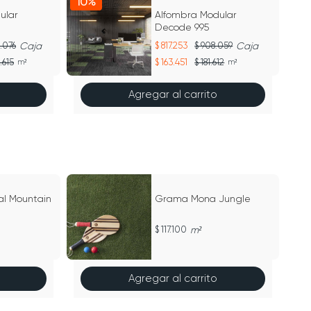
10%
10
ular
Alfombra Modular
Decode 995
.076
Caja
817.253
908.059
Caja
.615
163.451
181.612
m²
m²
Agregar al carrito
l Mountain
Grama Mona Jungle
117.100
m²
Agregar al carrito