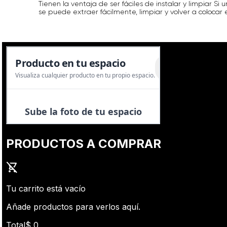
Tienen la ventaja de ser fáciles de instalar y limpiar S
se puede extraer fácilmente, limpiar y volver a colocar e