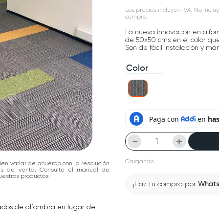
Los precios incluyen IVA. No incluy
compra.
La nueva innovación en alfo
de 50x50 cms en el color que
Son de fácil instalación y ma
Color
－
＋
Cargando...
den variar de acuerdo con la resolución
las de venta. Consulte el manual de
estros productos.
¡Haz tu compra por
What
ados de alfombra en lugar de