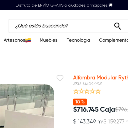
Disfruta de ENVÍO GRATIS a ciudades principales 🚚
¿Qué estás buscando?
Artesanos
Muebles
Tecnología
Complement
Alfombra Modular Ryt
SKU
:
135047748
10 %
$
716
.
745
Caja
$
796
$ 143.349 m²
$ 159.277 