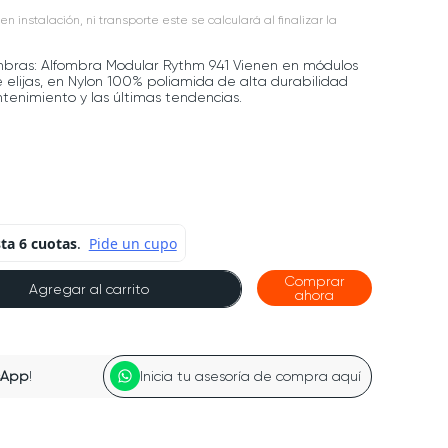
en instalación, ni transporte este se calculará al finalizar la
mbras: Alfombra Modular Rythm 941 Vienen en módulos
 elijas, en Nylon 100% poliamida de alta durabilidad
ntenimiento y las últimas tendencias.
Comprar
Agregar al carrito
ahora
sApp
!
Inicia tu asesoría de compra aquí