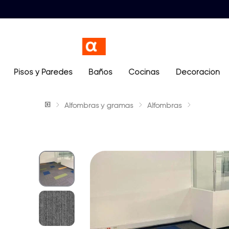
Pisos y Paredes
Baños
Términos más buscados
Cocinas
Decoración
1
.
lavamanos
Alfombras y gramas
Alfombras
2
.
sanitario
3
.
cerámica madera
4
.
ocean blue
5
.
closet