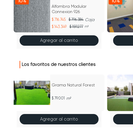
10%
10%
Alfombra Modular
Connexion 926
716.745
796.384
Caja
143.349
159.277
m²
Agregar al carrito
Los favoritos de nuestros clientes
Grama Natural Forest
79.001
m²
Agregar al carrito