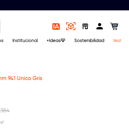
os
Institucional
+Ideas💡
Sostenibilidad
SALE
hm 941 Unico Gris
.
384
m²