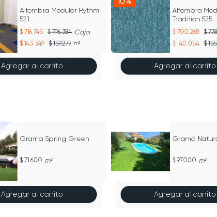
10%
Alfombra Modular Rythm
Alfombra Mod
521
Tradition 525
716.745
796.384
Caja
700.268
778
143.349
159.277
140.054
155
m²
Agregar al carrito
Agregar al carrito
Grama Spring Green
Grama Natura
71.600
m²
97.000
m²
Agregar al carrito
Agregar al carrito