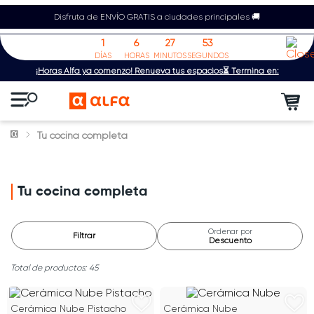
Disfruta de ENVÍO GRATIS a ciudades principales 🚚
1
6
27
52
DÍAS
HORAS
MINUTOS
SEGUNDOS
¡Horas Alfa ya comenzó! Renueva tus espacios⏳ Termina en:
Tu cocina completa
Tu cocina completa
Ordenar por
Filtrar
Descuento
45
Cerámica Nube Pistacho
Cerámica Nube