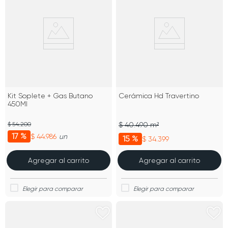
Kit Soplete + Gas Butano
Cerámica Hd Travertino
450Ml
$ 54.200
$ 40.490 m²
17 %
$ 44.986
un
15 %
$ 34.399
Agregar al carrito
Agregar al carrito