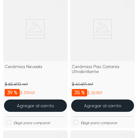
Cerámica Nevada
Cerámica Piso Catania
Ultrabrillante
$ 65.490 m²
$ 41.491 m²
39 %
35 %
$ 39.949
$ 26.969
Agregar al carrito
Agregar al carrito