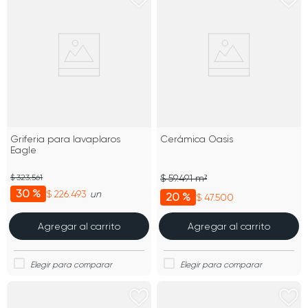
Griferia para lavaplaros
Cerámica Oasis
Eagle
$ 323.561
$ 59.491 m²
30 %
$ 226.493
un
20 %
$ 47.500
Agregar al carrito
Agregar al carrito