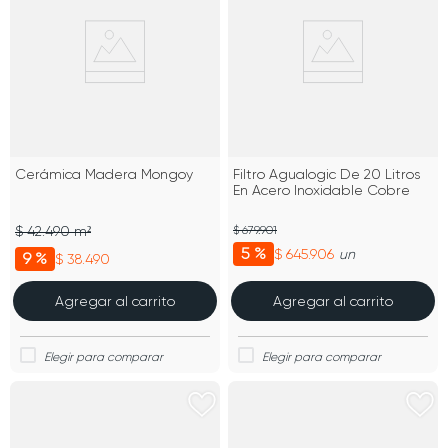
Cerámica Madera Mongoy
Filtro Agualogic De 20 Litros
En Acero Inoxidable Cobre
$ 42.490 m²
$ 679.901
5 %
$ 645.906
un
9 %
$ 38.490
Agregar al carrito
Agregar al carrito