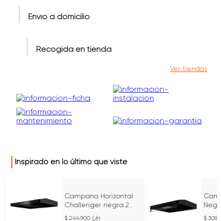
Envío a domicilio
Recogida en tienda
Ver tiendas
Inspirado en lo último que viste
Campana Horizontal
Camp
Challenger negra 2
Negra 3 Velocida
/
Velocidades - CX 4000
CX 4
Un
244.900
309.