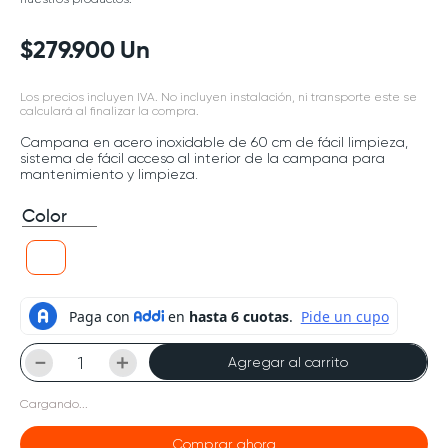
$
279
.
900
Un
Los precios incluyen IVA. No incluyen instalación, ni transporte este se
calculará al finalizar la compra.
Campana en acero inoxidable de 60 cm de fácil limpieza,
sistema de fácil acceso al interior de la campana para
mantenimiento y limpieza.
Color
－
＋
Agregar al carrito
Cargando...
Comprar ahora