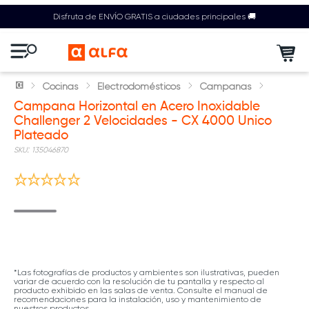
Disfruta de ENVÍO GRATIS a ciudades principales 🚚
Cocinas
Electrodomésticos
Campanas
Campana Horizontal en Acero Inoxidable
Challenger 2 Velocidades - CX 4000 Unico
Plateado
:
135046870
*Las fotografías de productos y ambientes son ilustrativas, pueden
variar de acuerdo con la resolución de tu pantalla y respecto al
producto exhibido en las salas de venta. Consulte el manual de
recomendaciones para la instalación, uso y mantenimiento de
nuestros productos.