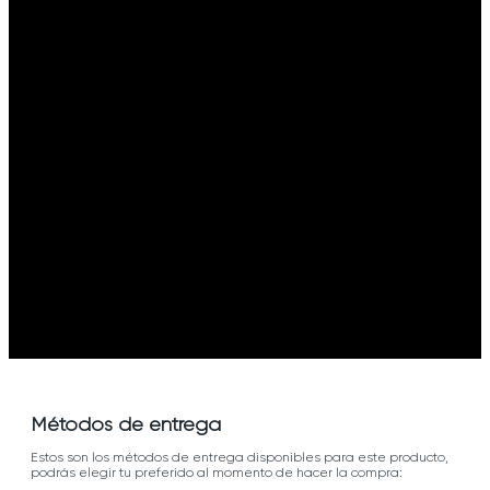
Métodos de entrega
Estos son los métodos de entrega disponibles para este producto,
podrás elegir tu preferido al momento de hacer la compra: