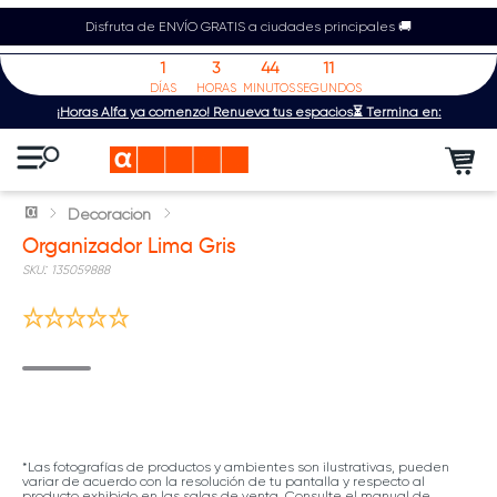
Disfruta de ENVÍO GRATIS a ciudades principales 🚚
1
3
44
11
DÍAS
HORAS
MINUTOS
SEGUNDOS
¡Horas Alfa ya comenzó! Renueva tus espacios⏳ Termina en:
Decoración
Organizador Lima Gris
:
135059888
*Las fotografías de productos y ambientes son ilustrativas, pueden
variar de acuerdo con la resolución de tu pantalla y respecto al
producto exhibido en las salas de venta. Consulte el manual de