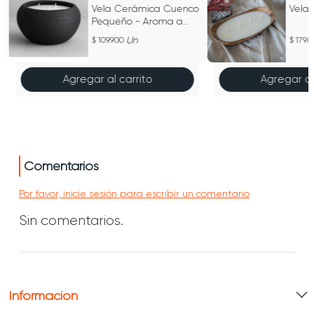
Vela Cerámica Cuenco
Vela
Pequeño - Aroma a
Citronela
Un
109.900
179.8
Agregar al carrito
Agregar al
Comentarios
Por favor, inicie sesión para escribir un comentario
Sin comentarios.
Información