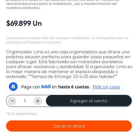
recomendaciones para la instalación, uso y mantenimiento de
nuestros productos.
$
69
.
899
Un
Los precios incluyen IVA. No incluyen instalación, ni transporte este se
calculará al finalizar la compra.
Organizador Lima es una caja organizadora que ofrece una
práctica solución perfecta para guardar cosas pequeñas en
cualquier lugar. Está fabricada con materiales duraderos
para ofrecer resistencia y durabilidad. El organizador Lima es
la mejor manera de mantener el espacio despejado y
ordenado. **Tiempo de Entrega: 20 a 25 dias Habiles**
－
＋
Agregar al carrito
*
5
Un
disponibles.
Comprar ahora