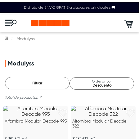
Disfruta de ENVÍO GRATIS a ciudades principales 🚚
Modulyss
Modulyss
Ordenar por
Filtrar
Descuento
7
Alfombra Modular Decode 995
Alfombra Modular Decode
322
$ 181.612 m²
$ 181.612 m²