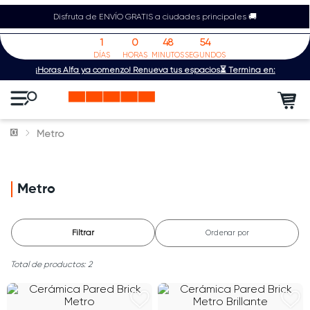
Disfruta de ENVÍO GRATIS a ciudades principales 🚚
1
0
48
54
DÍAS
HORAS
MINUTOS
SEGUNDOS
¡Horas Alfa ya comenzó! Renueva tus espacios⏳ Termina en:
Metro
Metro
Filtrar
Ordenar por
2