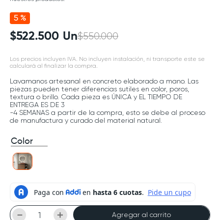
5 %
$
522
.
500
Un
$
550
.
000
Los precios incluyen IVA. No incluyen instalación, ni transporte este se
calculará al finalizar la compra.
Lavamanos artesanal en concreto elaborado a mano. Las
piezas pueden tener diferencias sutiles en color, poros,
textura o brillo. Cada pieza es ÚNICA y EL TIEMPO DE
ENTREGA ES DE 3
-4 SEMANAS a partir de la compra, esto se debe al proceso
de manufactura y curado del material natural.
Color
－
＋
Agregar al carrito