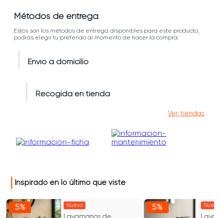
Métodos de entrega
Estos son los métodos de entrega disponibles para este producto,
podrás elegir tu preferido al momento de hacer la compra:
Envío a domicilio
Recogida en tienda
Ver tiendas
Inspirado en lo último que viste
Nuevo
Nuev
5%
5%
Lavamanos de
Lava