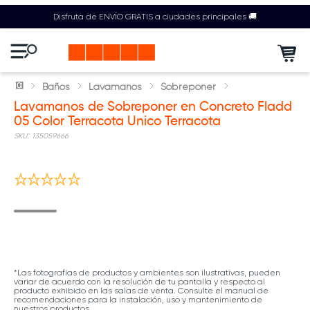
Disfruta de ENVÍO GRATIS a ciudades principales 🚚
Baños
Lavamanos
Sobreponer
Lavamanos de Sobreponer en Concreto Fladd
05 Color Terracota Unico Terracota
:
135059666
Nuevo
*Las fotografías de productos y ambientes son ilustrativas, pueden
variar de acuerdo con la resolución de tu pantalla y respecto al
producto exhibido en las salas de venta. Consulte el manual de
recomendaciones para la instalación, uso y mantenimiento de
nuestros productos.