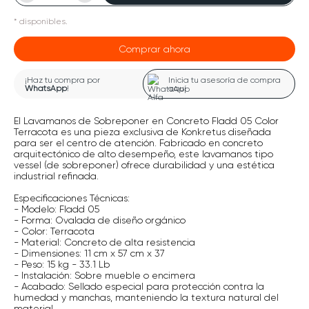
*
disponibles.
Comprar ahora
¡Haz tu compra por
Inicia tu asesoría de compra
WhatsApp
!
aquí
El Lavamanos de Sobreponer en Concreto Fladd 05 Color
Terracota es una pieza exclusiva de Konkretus diseñada
para ser el centro de atención. Fabricado en concreto
arquitectónico de alto desempeño, este lavamanos tipo
vessel (de sobreponer) ofrece durabilidad y una estética
industrial refinada.
Especificaciones Técnicas:
- Modelo: Fladd 05
- Forma: Ovalada de diseño orgánico
- Color: Terracota
- Material: Concreto de alta resistencia
- Dimensiones: 11 cm x 57 cm x 37
- Peso: 15 kg - 33.1 Lb
- Instalación: Sobre mueble o encimera
- Acabado: Sellado especial para protección contra la
humedad y manchas, manteniendo la textura natural del
material.