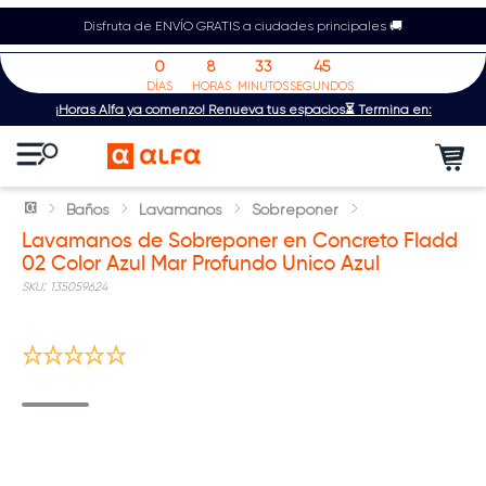
Disfruta de ENVÍO GRATIS a ciudades principales 🚚
0
8
33
45
DÍAS
HORAS
MINUTOS
SEGUNDOS
¡Horas Alfa ya comenzó! Renueva tus espacios⏳ Termina en:
Baños
Lavamanos
Sobreponer
Lavamanos de Sobreponer en Concreto Fladd
02 Color Azul Mar Profundo Unico Azul
:
135059624
Nuevo