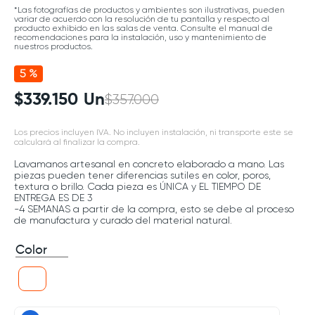
*Las fotografías de productos y ambientes son ilustrativas, pueden
variar de acuerdo con la resolución de tu pantalla y respecto al
producto exhibido en las salas de venta. Consulte el manual de
recomendaciones para la instalación, uso y mantenimiento de
nuestros productos.
5 %
$
339
.
150
Un
$
357
.
000
Los precios incluyen IVA. No incluyen instalación, ni transporte este se
calculará al finalizar la compra.
Lavamanos artesanal en concreto elaborado a mano. Las
piezas pueden tener diferencias sutiles en color, poros,
textura o brillo. Cada pieza es ÚNICA y EL TIEMPO DE
ENTREGA ES DE 3
-4 SEMANAS a partir de la compra, esto se debe al proceso
de manufactura y curado del material natural.
Color