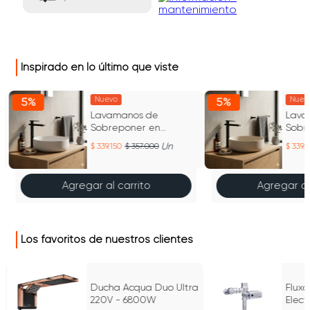
Inspirado en lo último que viste
Nuevo
Nuev
5%
5%
Lavamanos de
Lava
Sobreponer en
Sobr
Concreto Fladd 02
Conc
Un
339.150
357.000
339.1
Color Blanco Tulum
Color
Agregar al carrito
Agregar al
Los favoritos de nuestros clientes
Ducha Acqua Duo Ultra
Flux
220V - 6800W
Elect