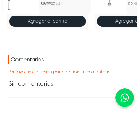
Un
869.900
2.45
Agregar al carrito
Agregar al
Comentarios
Por favor, inicie sesión para escribir un comentario
Sin comentarios.
Información
Conócenos