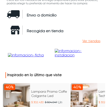
Estos son los métodos de entrega disponibles para este producto,
podrás elegir tu preferido al momento de hacer la compra:
Envío a domicilio
Recogida en tienda
Ver tiendas
Inspirado en lo último que viste
40%
40%
Lampara Prisma Coffe
Lamp
Colgante Led
Tech
Un
302.430
504.049
302.