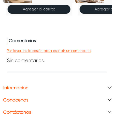
Agregar al carrito
Agregar al
Comentarios
Por favor, inicie sesión para escribir un comentario
Sin comentarios.
Información
Conócenos
Contáctanos