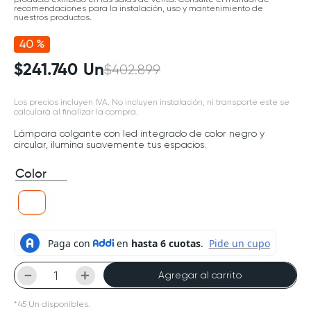
recomendaciones para la instalación, uso y mantenimiento de
nuestros productos.
40 %
$
241
.
740
Un
$
402
.
899
Los precios incluyen IVA. No incluyen instalación, ni transporte este se
calculará al finalizar la compra.
Lámpara colgante con led integrado de color negro y
circular, ilumina suavemente tus espacios.
Color
－
＋
Agregar al carrito
*
45
Un
disponibles.