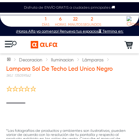
Disfruta de ENVÍO GRATIS a ciudades principales 🚚
1
6
22
2
DÍAS
HORAS
MINUTOS
SEGUNDOS
¡Horas Alfa ya comenzó! Renueva tus espacios⏳ Termina en:
Decoración
Iluminación
Lámparas
Lampara Sol De Techo Led Unico Negro
:
135059562
*Las fotografías de productos y ambientes son ilustrativas, pueden
variar de acuerdo con la resolución de tu pantalla y respecto al
producto exhibido en las salas de venta. Consulte el manual de