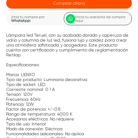
Comprar ahora
¡Haz tu compra por
Inicia tu asesoría de compra
WhatsApp
!
aquí
Lámpara led Teruel, con su acabado dorado y caperuza de
vidrio y columna de luz led, fusiona lujo y calidez para crear
una atmósfera sofisticada y acogedora. Este producto
cuenta con certificación y cumplimiento de reglamentación
Retilap
Especificaciones:
Marca: LIENXO
Tipo de producto: Luminaria decorativa
Tipo de socket: LED
Corriente nominal: 0.1 A
Tensión: 120V
Frecuencia: 60Hz
Potencia: 12W
Factor de potencia: +/-0.8
Rango de temperatura: 4000 K
Accesorios eléctricos: No requiere
Tipo de uso: Interior
Modo de conexión: Eléctrica
Funcionalidades adicionales: No aplica