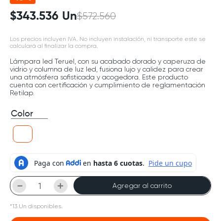
$
343
.
536
Un
$
572
.
560
Los precios incluyen IVA. No incluyen instalación, ni transporte este se
calculará al finalizar la compra.
Lámpara led Teruel, con su acabado dorado y caperuza de
vidrio y columna de luz led, fusiona lujo y calidez para crear
una atmósfera sofisticada y acogedora. Este producto
cuenta con certificación y cumplimiento de reglamentación
Retilap.
Color
－
＋
Agregar al carrito
*
13
Un
disponibles.