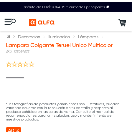
Disfruta de ENVÍO GRATIS a ciudades principales 🚚
Decoración
Iluminación
Lámparas
Lampara Colgante Teruel Unico Multicolor
:
135059533
*Las fotografías de productos y ambientes son ilustrativas, pueden
variar de acuerdo con la resolución de tu pantalla y respecto al
producto exhibido en las salas de venta. Consulte el manual de
recomendaciones para la instalación, uso y mantenimiento de
nuestros productos.
40 %