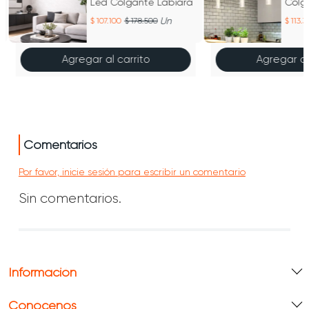
Led Colgante Labiara
Colg
Un
107.100
178.500
113.
Agregar al carrito
Agregar al
Comentarios
Por favor, inicie sesión para escribir un comentario
Sin comentarios.
Información
Conócenos