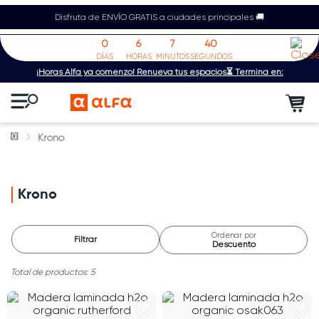
Disfruta de ENVÍO GRATIS a ciudades principales 🚚
0
6
7
40
DÍAS
HORAS
MINUTOS
SEGUNDOS
¡Horas Alfa ya comenzó! Renueva tus espacios⏳ Termina en:
Krono
Krono
Ordenar por
Filtrar
Descuento
5