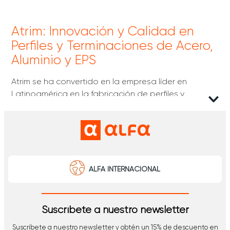
Atrim: Innovación y Calidad en
Perfiles y Terminaciones de Acero,
Aluminio y EPS
Atrim se ha convertido en la empresa líder en
Latinoamérica en la fabricación de perfiles y
terminaciones de acero, aluminio y EPS (poliestireno
expandido). Con una trayectoria de 25 años, esta
marca nacida en Argentina
se ha destacado por
ofrecer soluciones innovadoras y creativas para la
arquitectura comercial y residencial, siempre
apostando por la eficiencia energética y la
ALFA INTERNACIONAL
sustentabilidad.
Esta marca
incorpora las últimas tecnologías en sus
Suscríbete a nuestro newsletter
procesos productivos y utiliza nuevas materias
primas para garantizar la calidad y durabilidad de
Suscríbete a nuestro newsletter y obtén un 15% de descuento en