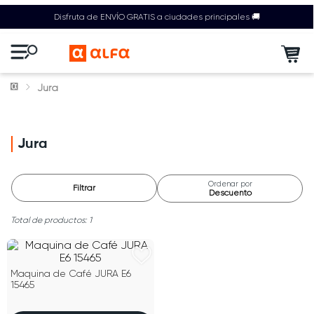
Disfruta de ENVÍO GRATIS a ciudades principales 🚚
Jura
Jura
Ordenar por
Filtrar
Descuento
1
Maquina de Café JURA E6
15465