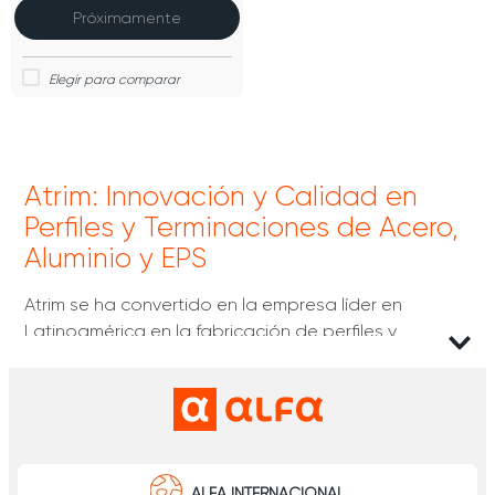
Próximamente
Atrim: Innovación y Calidad en
Perfiles y Terminaciones de Acero,
Aluminio y EPS
Atrim se ha convertido en la empresa líder en
Latinoamérica en la fabricación de perfiles y
terminaciones de acero, aluminio y EPS (poliestireno
expandido). Con una trayectoria de 25 años, esta
marca nacida en Argentina
se ha destacado por
ofrecer soluciones innovadoras y creativas para la
arquitectura comercial y residencial, siempre
apostando por la eficiencia energética y la
ALFA INTERNACIONAL