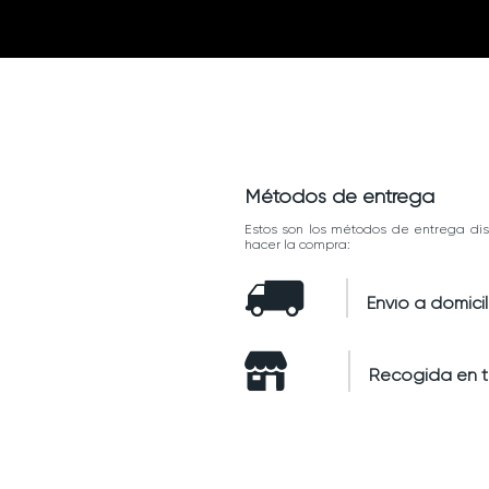
Métodos de entrega
Estos son los métodos de entrega dis
hacer la compra:
Envío a domicil
Recogida en 