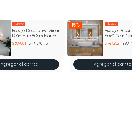
Nuevo
Nuevo
15%
Espejo Decorativo Ginan
Espejo Decora
Diámetro 80cm Marco
60x120cm Con
Color Rosa
Profesional B
689.801
919.870
Un
747.252
879.
Agregar al carrito
Agregar al carrito