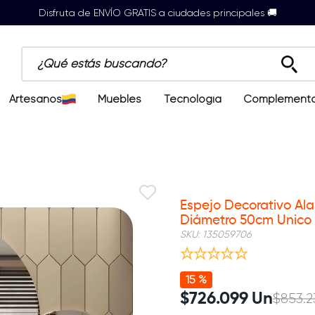
Disfruta de ENVÍO GRATIS a ciudades principales 🚚
¿Qué estás buscando?
Artesanos
Muebles
Tecnología
Complement
Nuevo
Espejo Decorativo Al
Diámetro 50cm Unico
SKU
:
135059706
15 %
$
726
.
099
Un
$
853
.
2