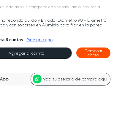
en instalación, ni transporte este se calculará al finalizar la
eño redondo pulido y Brillado (Diámetro 90 + Diámetro
do y con soportes en Aluminio para fijar en la pared.
Comprar
Agregar al carrito
ahora
sApp
!
Inicia tu asesoría de compra aquí