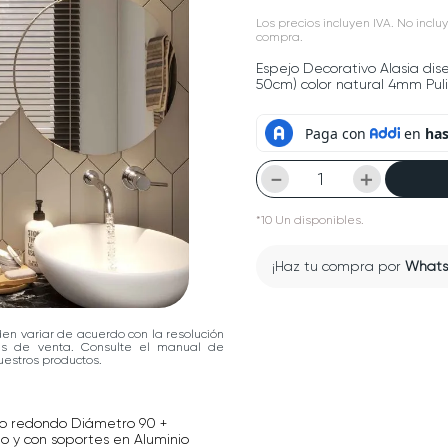
Los precios incluyen IVA. No incluy
compra.
Espejo Decorativo Alasia dis
50cm) color natural 4mm Puli
－
＋
*
10
Un
disponibles.
¡Haz tu compra por
What
den variar de acuerdo con la resolución
las de venta. Consulte el manual de
estros productos.
ño redondo Diámetro 90 +
o y con soportes en Aluminio