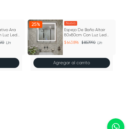
Nuevo
25%
15
tivo Ara
Espejo De Baño Altair
 Luz Led
80x80cm Con Luz Led
lanca
Profesional Blanca
410
Un
643.896
857.990
Un
Agregar al carrito