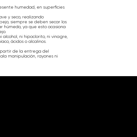
resente humedad, en superficies
ave y seco, realizando
pejo, siempre se deben secar los
ar húmedo, ya que esto ocasiona
jo.
alcohol, ni hipoclorito, ni vinagre,
co, ácidos o alcalinos.
partir de la entrega del
ala manipulación, rayones ni