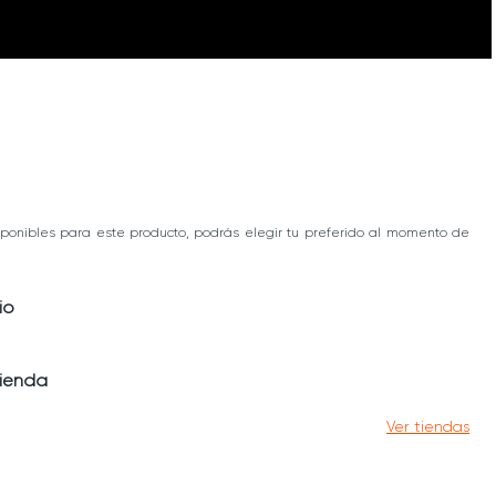
ponibles para este producto, podrás elegir tu preferido al momento de
io
tienda
Ver tiendas