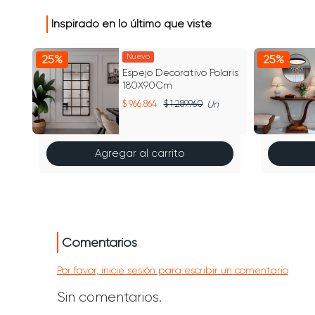
Inspirado en lo último que viste
Nuevo
25%
25%
na
Espejo Decorativo Polaris
d
180X90Cm
966.864
1.289.960
Un
Agregar al carrito
Comentarios
Por favor, inicie sesión para escribir un comentario
Sin comentarios.