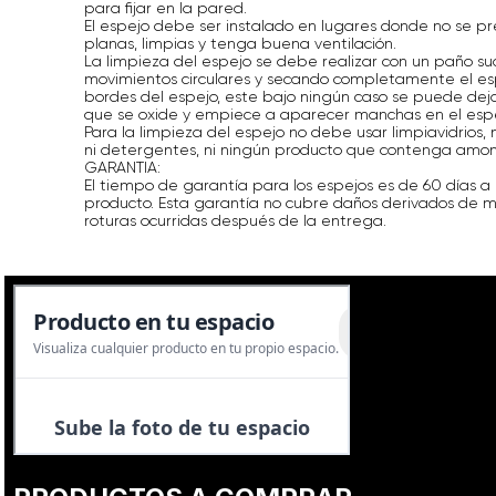
para fijar en la pared.
El espejo debe ser instalado en lugares donde no se p
planas, limpias y tenga buena ventilación.
La limpieza del espejo se debe realizar con un paño su
movimientos circulares y secando completamente el es
bordes del espejo, este bajo ningún caso se puede dej
que se oxide y empiece a aparecer manchas en el espe
Para la limpieza del espejo no debe usar limpiavidrios, ni 
ni detergentes, ni ningún producto que contenga amonía
GARANTIA:
El tiempo de garantía para los espejos es de 60 días a 
producto. Esta garantía no cubre daños derivados de m
roturas ocurridas después de la entrega.