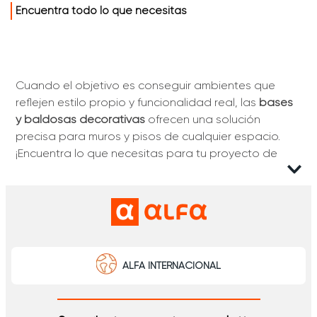
Encuentra todo lo que necesitas
Cuando el objetivo es conseguir ambientes que
reflejen estilo propio y funcionalidad real, las
bases
y baldosas decorativas
ofrecen una solución
precisa para muros y pisos de cualquier espacio.
¡Encuentra lo que necesitas para tu proyecto de
remodelación!
Baldosas decorativas para interiores
La variedad de diseños hexagonales, tonos
naturales y acabados con relieves permiten
transformar salas, cocinas o baños en escenarios
ALFA INTERNACIONAL
personalizados. El realismo natural se ve en la
fidelidad de la textura y el detalle cromático de
cada pieza.