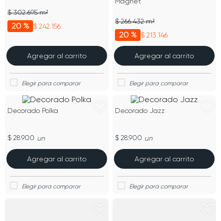
Magnet
$ 302.695 m²
$ 266.432 m²
20 %
$ 242.156
20 %
$ 213.146
Agregar al carrito
Agregar al carrito
Decorado Polka
Decorado Jazz
$ 28.900
$ 28.900
un
un
Agregar al carrito
Agregar al carrito