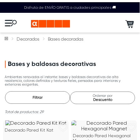
Disfruta de ENVÍO GRATIS a ciudades principales 🚚
Decorados
Bases decoradas
Bases y baldosas decorativas
Ambientes renovados al instante: bases y baldosas decorativas de alta
resistencia, colores definidos y texturas fieles, pensadas para interiores y
exteriores exigentes.
Ordenar por
Filtrar
Descuento
29
Decorado Pared Kit Kat
Decorado Pared Hexagonal