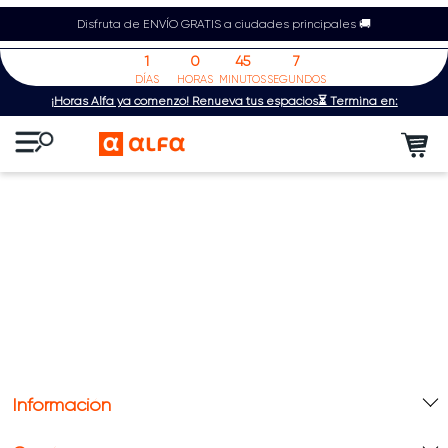
Disfruta de ENVÍO GRATIS a ciudades principales 🚚
1
0
45
7
DÍAS
HORAS
MINUTOS
SEGUNDOS
¡Horas Alfa ya comenzó! Renueva tus espacios⏳ Termina en:
Información