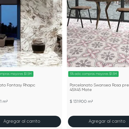
ompras mayores $1.5M
5% adic compras mayores $1.5M
ato Fantasy Rhapc
Porcelanato Swansea Rosa pre
45X45 Mate
1 m²
$ 131.900 m²
Agregar al carrito
Agregar al carrito