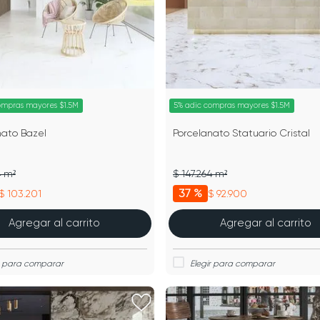
ompras mayores $1.5M
5% adic compras mayores $1.5M
nato Bazel
Porcelanato Statuario Cristal
4 m²
$ 147.264 m²
37 %
$ 103.201
$ 92.900
Agregar al carrito
Agregar al carrito