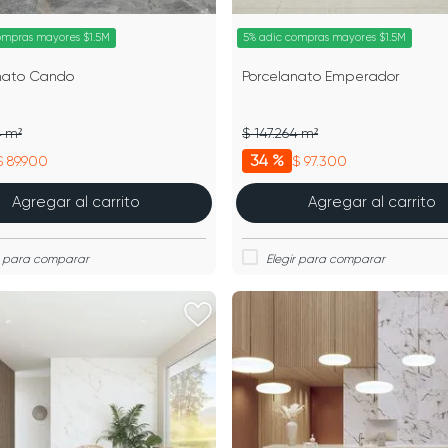
ompras mayores $1.5M
5% adic compras mayores $1.5M
nato Cando
Porcelanato Emperador
4 m²
$ 147.264 m²
34 %
$ 89.900
$ 97.300
Agregar al carrito
Agregar al carrito