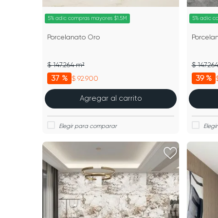
5% adic compras mayores $1.5M
5% adic c
Porcelanato Oro
Porcela
$ 147.264 m²
$ 147.26
37 %
39 %
$ 92.900
Agregar al carrito