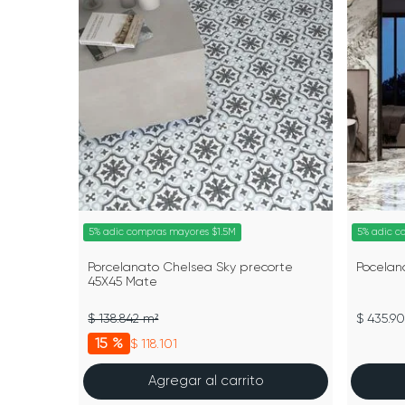
5% adic compras mayores $1.5M
5% adic c
Porcelanato Chelsea Sky precorte
Pocelan
45X45 Mate
$ 138.842 m²
$ 435.90
15 %
$ 118.101
Agregar al carrito