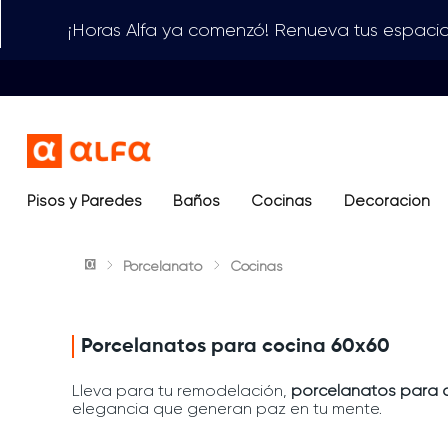
¡Horas Alfa ya comenzó! Renueva tus espacio
Pisos y Paredes
Baños
Términos más buscados
Cocinas
Decoración
1
.
lavamanos
Porcelanato
Cocinas
2
.
sanitario
3
.
cerámica madera
4
.
ocean blue
Porcelanatos para cocina 60x60
5
.
closet
Lleva para tu remodelación,
porcelanatos para 
elegancia que generan paz en tu mente.