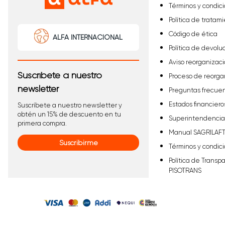
Términos y condic
Política de tratam
Código de ética
ALFA INTERNACIONAL
Política de devolu
Aviso reorganizaci
Suscríbete a nuestro
Proceso de reorga
newsletter
Preguntas frecue
Estados financiero
Suscríbete a nuestro newsletter y
obtén un 15% de descuento en tu
Superintendencia 
primera compra.
Manual SAGRILAF
Suscribirme
Términos y condic
Política de Transp
PISOTRANS