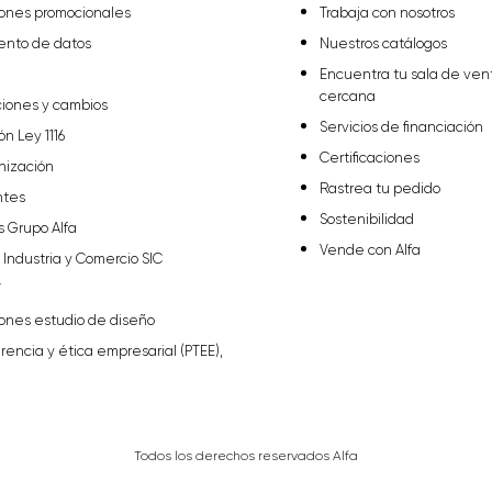
iones promocionales
Trabaja con nosotros
iento de datos
Nuestros catálogos
Encuentra tu sala de ven
cercana
ciones y cambios
Servicios de financiación
ón Ley 1116
Certificaciones
nización
Rastrea tu pedido
ntes
Sostenibilidad
s Grupo Alfa
Vende con Alfa
Industria y Comercio SIC
T
iones estudio de diseño
arencia y ética empresarial (PTEE),
Todos los derechos reservados Alfa