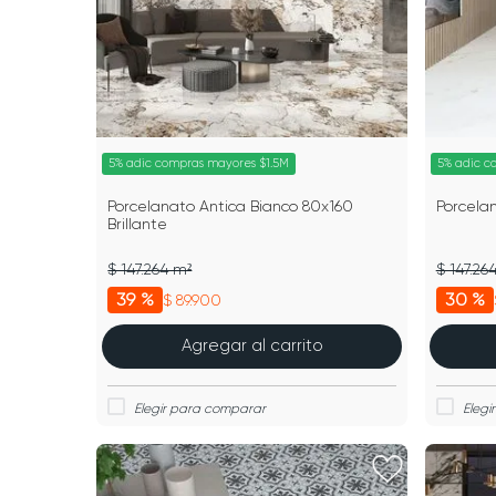
5% adic compras mayores $1.5M
5% adic c
Porcelanato Antica Bianco 80x160
Porcela
Brillante
$ 147.264 m²
$ 147.26
39 %
30 %
$ 89.900
Agregar al carrito