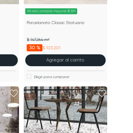
5% adic compras mayores $1.5M
Porcelanato Classic Statuario
$ 147.264 m²
30 %
$ 103.201
Agregar al carrito