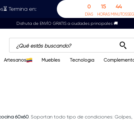
0
15
44
s⏳ Termina en:
DÍAS
HORAS
MINUTOS
SE
Disfruta de ENVÍO GRATIS a ciudades principales 🚚
¿Qué estás buscando?
Artesanos
Muebles
Tecnología
Complement
cocina 60x60
. Soportan todo tipo de condiciones: Golpes, 