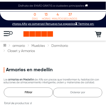
Disfruta de ENVÍO GRATIS a ciudades principales 🚚
0
13
4
37
DÍAS
HORAS
MINUTOS
SEGUNDOS
¡Horas Alfa ya comenzó! Renueva tus espacios⏳ Termina en:
armario
Muebles
Dormitorio
Closet y Armarios
Armarios en medellín
Los
armarios en Medellín
de Alfa son piezas que transforman tu habitación con
soluciones de almacenamiento inteligente, orden y materiales de calidad.
Filtrar
Ordenar por
6