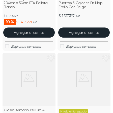
204cm x 50cm RTA Bellota
Puertas 3 Cajones En Mdp
Blanco
Freijo Con Beige
$ 1.317.397
un
$ 1.570.323
10 %
$ 1.413.291
un
Agregar al carrito
Agregar al carrito
Closet Armario 180Cm 4
Míralo en tu espacio