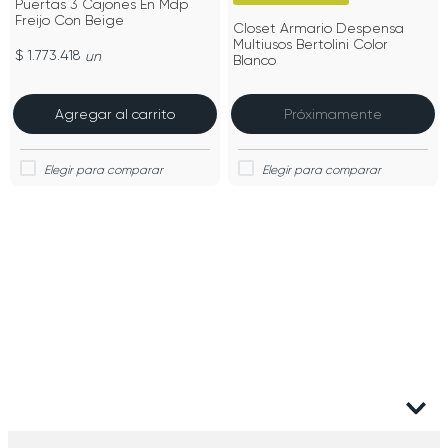
Puertas 3 Cajones En Mdp
Freijo Con Beige
Closet Armario Despensa
Multiusos Bertolini Color
$ 1.773.418
un
Blanco
Agregar al carrito
Próximamente