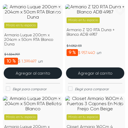
Míralo en tu espacio
Míralo en tu espacio
Armario Z 120 RTA Duna +
Blanco ADB 4987
Armario Luque 200cm x
204cm x 50cm RTA Blanco
Duna
$ 1.052.131
9 %
$ 957.440
un
$ 1.554.997
10 %
$ 1.399.497
un
Agregar al carrito
Agregar al carrito
Míralo en tu espacio
Míralo en tu espacio
Armario Luque 200cm x
Closet Armario 160Cm 4