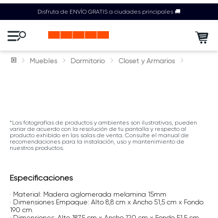
Disfruta de ENVÍO GRATIS a ciudades principales 🚚
Muebles
Dormitorio
Closet y Armarios
*Las fotografías de productos y ambientes son ilustrativas, pueden
variar de acuerdo con la resolución de tu pantalla y respecto al
producto exhibido en las salas de venta. Consulte el manual de
recomendaciones para la instalación, uso y mantenimiento de
nuestros productos.
Especificaciones
· Material: Madera aglomerada melamina 15mm
· Dimensiones Empaque: Alto 8,8 cm x Ancho 51,5 cm x Fondo
190 cm.
· Dimensiones: Alto 187,5 cm x Ancho 120 cm x Fondo 51,5 cm.