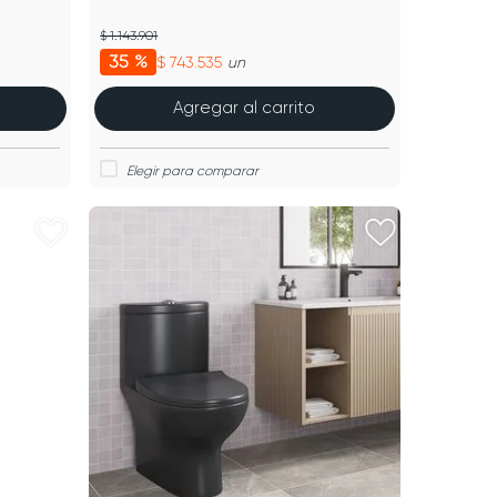
$ 1.143.901
35 %
$ 743.535
un
Agregar al carrito