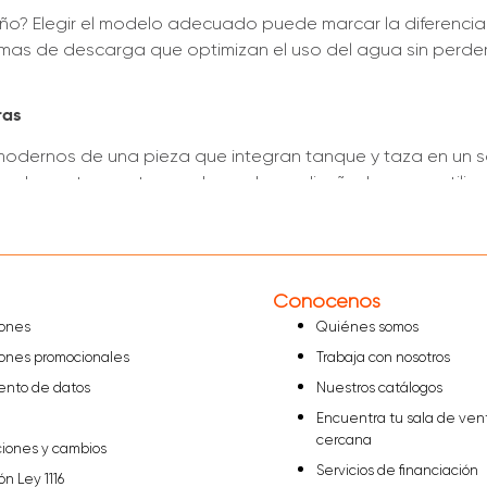
ño? Elegir el modelo adecuado puede marcar la diferencia 
mas de descarga que optimizan el uso del agua sin perder 
ras
dernos de una pieza que integran tanque y taza en un solo 
des optar por tazas ahorradoras diseñadas para utilizar
 tu compra hoy mismo!
Conócenos
iones
Quiénes somos
iones promocionales
Trabaja con nosotros
iento de datos
Nuestros catálogos
Encuentra tu sala de ven
cercana
ciones y cambios
Servicios de financiación
ón Ley 1116