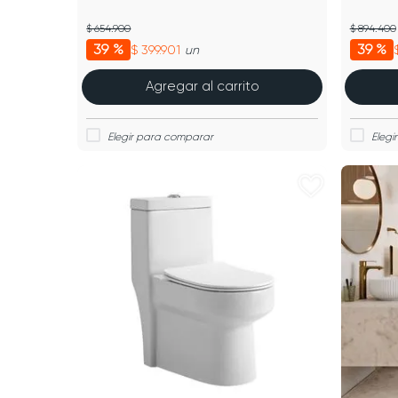
$ 654.900
$ 894.400
39 %
39 %
$ 399.901
un
Agregar al carrito