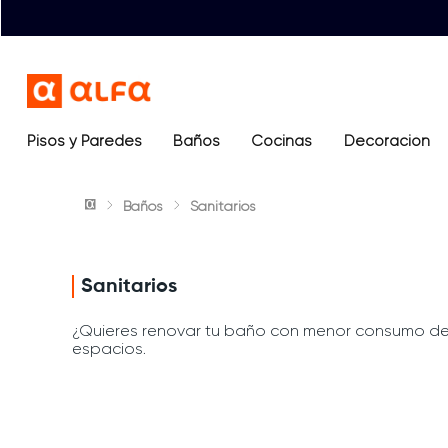
Pisos y Paredes
Baños
Términos más buscados
Cocinas
Decoración
1
.
lavamanos
Baños
Sanitarios
2
.
sanitario
3
.
cerámica madera
4
.
ocean blue
Sanitarios
5
.
closet
¿Quieres renovar tu baño con menor consumo d
espacios.