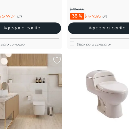
$ 724.900
38 %
$ 549.904
$ 449.895
un
un
Agregar al carrito
Agregar al carrito