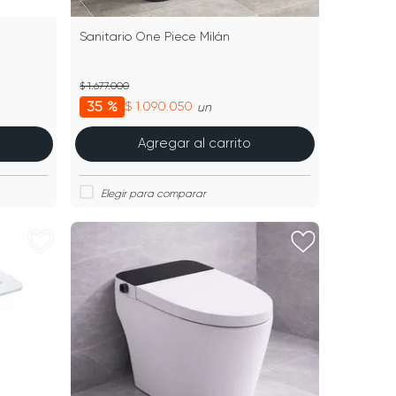
Sanitario One Piece Milán
$ 1.677.000
35 %
$ 1.090.050
un
Agregar al carrito