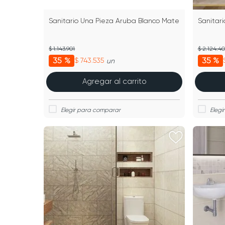
Sanitario Una Pieza Aruba Blanco Mate
Sanitar
$ 1.143.901
$ 2.124.4
35 %
35 %
$ 743.535
un
Agregar al carrito