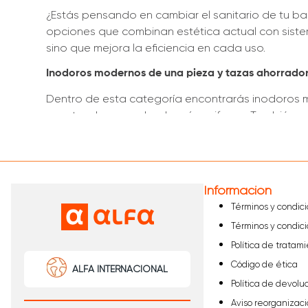
¿Estás pensando en cambiar el sanitario de tu ba
opciones que combinan estética actual con siste
sino que mejora la eficiencia en cada uso.
Inodoros modernos de una pieza y tazas ahorrado
Dentro de esta categoría encontrarás inodoros mo
aportando un acabado más uniforme. También pue
funcionamiento estable y confiable.
En Alfa puedes explorar diferentes modelos. ¡Haz
Información
Términos y condic
Términos y condic
Política de tratam
Código de ética
ALFA INTERNACIONAL
Política de devolu
Aviso reorganizaci