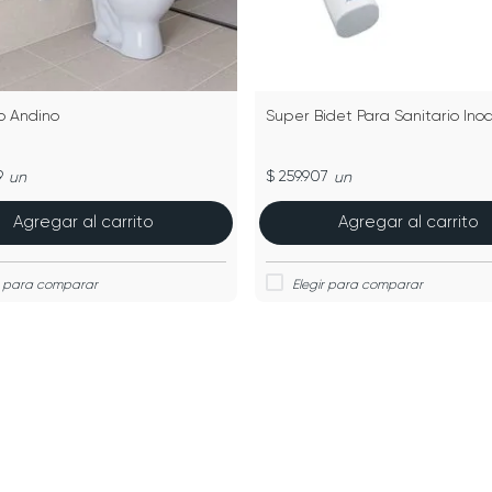
o Andino
Super Bidet Para Sanitario Ino
9
$ 259.907
un
un
Agregar al carrito
Agregar al carrito