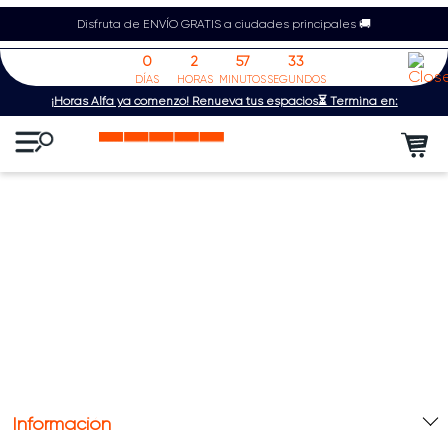
Disfruta de ENVÍO GRATIS a ciudades principales 🚚
0
2
57
33
DÍAS
HORAS
MINUTOS
SEGUNDOS
¡Horas Alfa ya comenzó! Renueva tus espacios⏳ Termina en:
Información