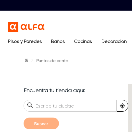
Pisos y Paredes
Baños
Términos más buscados
Cocinas
Decoración
1
.
lavamanos
Puntos de venta
2
.
sanitario
3
.
ocean blue
4
.
cerámica madera
Encuentra tu tienda aquí:
5
.
closet
Buscar