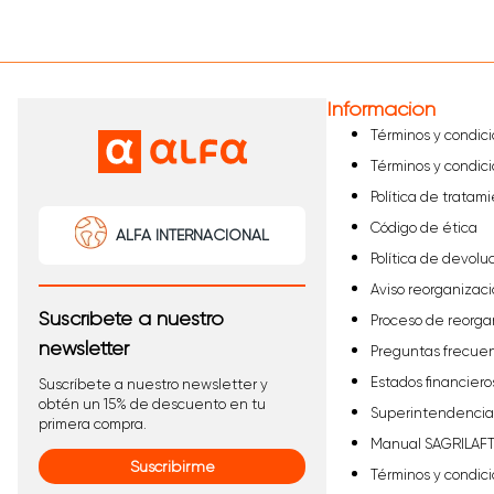
Información
Términos y condic
Términos y condic
Política de tratam
Código de ética
ALFA INTERNACIONAL
Política de devolu
Aviso reorganizaci
Suscríbete a nuestro
Proceso de reorga
newsletter
Preguntas frecue
Estados financiero
Suscríbete a nuestro newsletter y
obtén un 15% de descuento en tu
Superintendencia 
primera compra.
Manual SAGRILAF
Suscribirme
Términos y condic