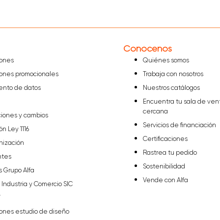
Conócenos
iones
Quiénes somos
iones promocionales
Trabaja con nosotros
iento de datos
Nuestros catálogos
Encuentra tu sala de ven
cercana
ciones y cambios
Servicios de financiación
ón Ley 1116
Certificaciones
nización
Rastrea tu pedido
ntes
Sostenibilidad
s Grupo Alfa
Vende con Alfa
Industria y Comercio SIC
T
iones estudio de diseño