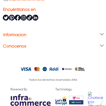
nuestros materiales!
Encuéntranos en
Información
Conócenos
Todos los derechos reservados Alfa
Powered By:
Technology: