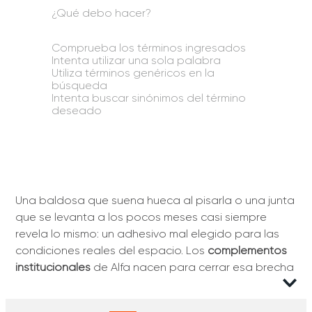
¿Qué debo hacer?
Comprueba los términos ingresados
Intenta utilizar una sola palabra
Utiliza términos genéricos en la
búsqueda
Intenta buscar sinónimos del término
deseado
Una baldosa que suena hueca al pisarla o una junta
que se levanta a los pocos meses casi siempre
revela lo mismo: un adhesivo mal elegido para las
condiciones reales del espacio. Los
complementos
institucionales
de Alfa nacen para cerrar esa brecha
entre la instalación técnica y la durabilidad que
exige el uso constante.