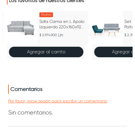
Los favoritos de nuestros clientes
Nuevo
Sofa Cama en L Apolo
Set 
-
Izquierdo 220x160x92
Polt
cm Reclinable Plata
Un
2.974.900
2.39
Agregar al carrito
Agregar al
Comentarios
Por favor, inicie sesión para escribir un comentario
Sin comentarios.