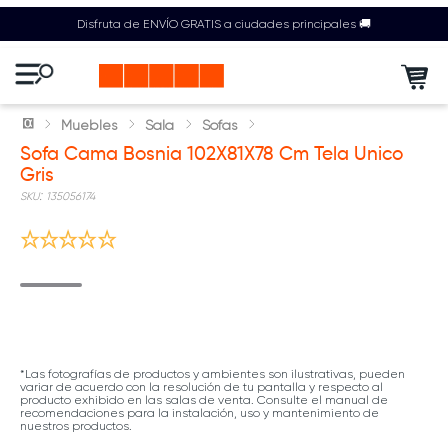
Disfruta de ENVÍO GRATIS a ciudades principales 🚚
Muebles
Sala
Sofas
Sofa Cama Bosnia 102X81X78 Cm Tela Unico
Gris
:
135056174
*Las fotografías de productos y ambientes son ilustrativas, pueden
variar de acuerdo con la resolución de tu pantalla y respecto al
producto exhibido en las salas de venta. Consulte el manual de
recomendaciones para la instalación, uso y mantenimiento de
nuestros productos.