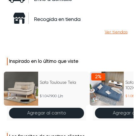
Recogida en tienda
Ver tiendas
Inspirado en lo último que viste
2%
Sofa Toulouse Tela
Sofa
102X
Un
1.047.900
1.083
Agregar al carrito
Agregar al