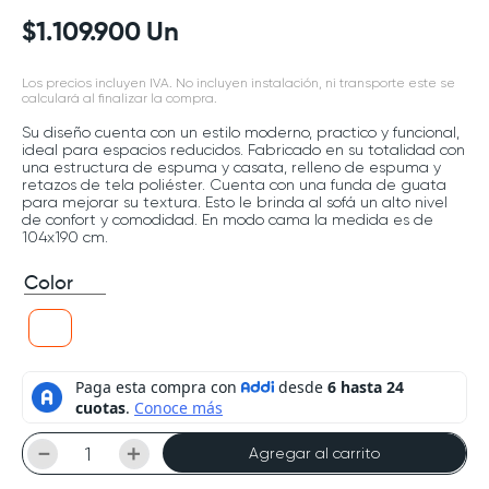
$
1
.
109
.
900
Un
Los precios incluyen IVA. No incluyen instalación, ni transporte este se
calculará al finalizar la compra.
Su diseño cuenta con un estilo moderno, practico y funcional,
ideal para espacios reducidos. Fabricado en su totalidad con
una estructura de espuma y casata, relleno de espuma y
retazos de tela poliéster. Cuenta con una funda de guata
para mejorar su textura. Esto le brinda al sofá un alto nivel
de confort y comodidad. En modo cama la medida es de
104x190 cm.
Color
－
＋
Agregar al carrito