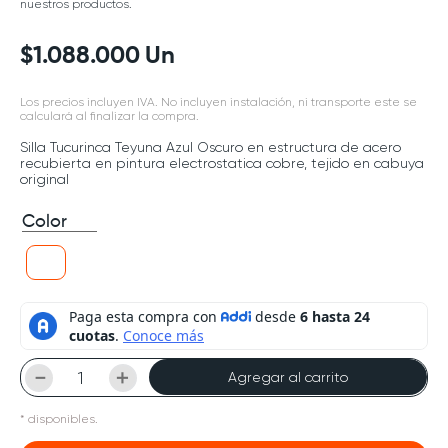
nuestros productos.
$
1
.
088
.
000
Un
Los precios incluyen IVA. No incluyen instalación, ni transporte este se
calculará al finalizar la compra.
Silla Tucurinca Teyuna Azul Oscuro en estructura de acero
recubierta en pintura electrostatica cobre, tejido en cabuya
original
Color
－
＋
Agregar al carrito
*
disponibles.