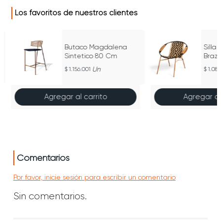
Los favoritos de nuestros clientes
Butaco Magdalena
Silla
Sintetico 80 Cm
Braz
Un
1.156.001
1.08
Agregar al carrito
Agregar al
Comentarios
Por favor, inicie sesión para escribir un comentario
Sin comentarios.