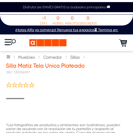
Disfruta de ENVÍO GRATIS a ciudades principales 🚚
-1
0
0
0
DÍAS
HORAS
MINUTOS
SEGUNDOS
¡Horas Alfa ya comenzó! Renueva tus espacios⏳ Termina en:
Muebles
Comedor
Sillas
Silla Matiz Tela Unico Plateado
:
135056097
*Las fotografías de productos y ambientes son ilustrativas, pueden
variar de acuerdo con la resolución de tu pantalla y respecto al
producto exhibido en las salas de venta. Consulte el manual de