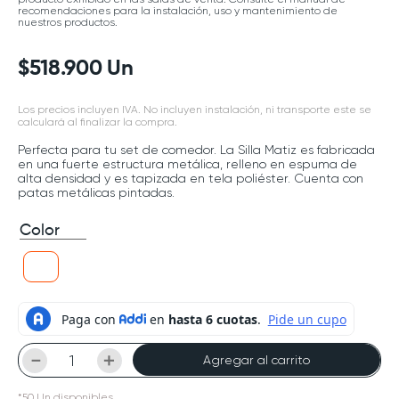
recomendaciones para la instalación, uso y mantenimiento de
nuestros productos.
$
518
.
900
Un
Los precios incluyen IVA. No incluyen instalación, ni transporte este se
calculará al finalizar la compra.
Perfecta para tu set de comedor. La Silla Matiz es fabricada
en una fuerte estructura metálica, relleno en espuma de
alta densidad y es tapizada en tela poliéster. Cuenta con
patas metálicas pintadas.
Color
－
＋
Agregar al carrito
*
50
Un
disponibles.