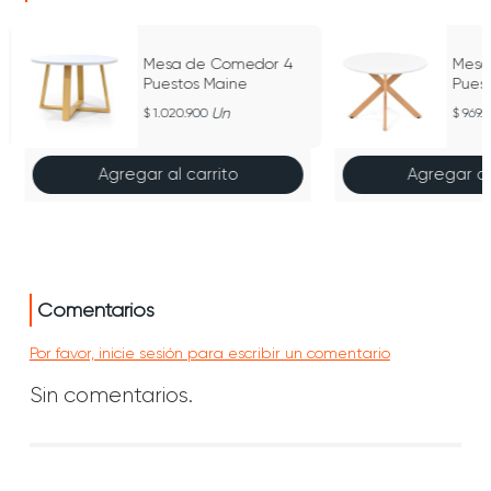
o
Mesa de Comedor 4
Mesa
Puestos Maine
Puest
Un
1.020.900
969.
Agregar al carrito
Agregar al
Comentarios
Por favor, inicie sesión para escribir un comentario
Sin comentarios.