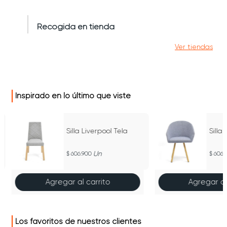
Recogida en tienda
Ver tiendas
Inspirado en lo último que viste
Silla Liverpool Tela
Silla
Un
606.900
606.
Agregar al carrito
Agregar al
Los favoritos de nuestros clientes