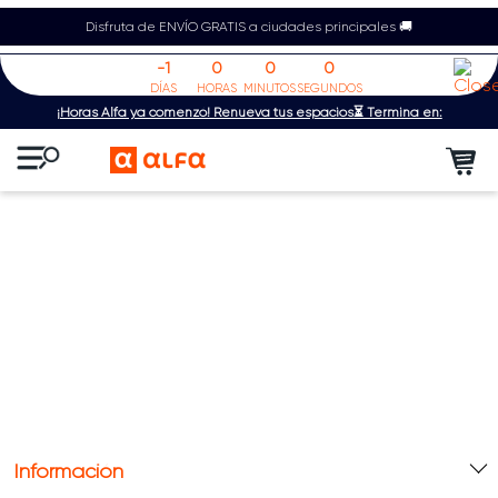
Disfruta de ENVÍO GRATIS a ciudades principales 🚚
-1
0
0
0
DÍAS
HORAS
MINUTOS
SEGUNDOS
¡Horas Alfa ya comenzó! Renueva tus espacios⏳ Termina en:
Información