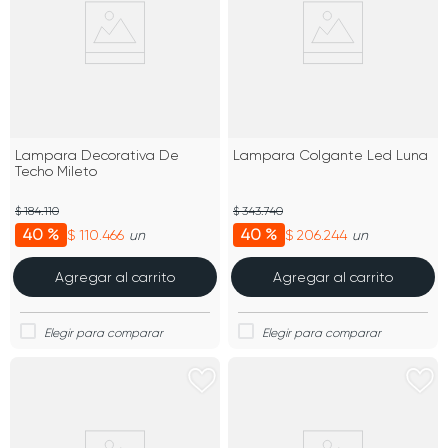
Lampara Decorativa De
Lampara Colgante Led Luna
Techo Mileto
$ 184.110
$ 343.740
40 %
40 %
$ 110.466
$ 206.244
un
un
Agregar al carrito
Agregar al carrito