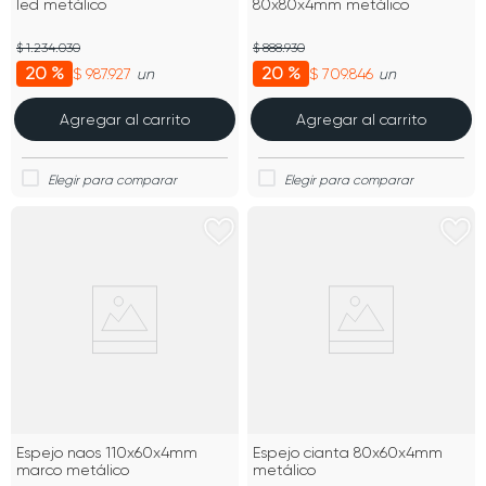
led metálico
80x80x4mm metálico
$ 1.234.030
$ 888.930
20 %
20 %
$ 987.927
$ 709.846
un
un
Agregar al carrito
Agregar al carrito
Espejo naos 110x60x4mm
Espejo cianta 80x60x4mm
marco metálico
metálico