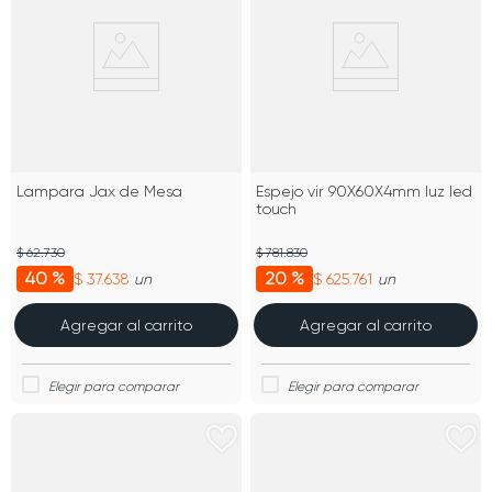
Lampara Jax de Mesa
Espejo vir 90X60X4mm luz led
touch
$ 62.730
$ 781.830
40 %
20 %
$ 37.638
$ 625.761
un
un
Agregar al carrito
Agregar al carrito