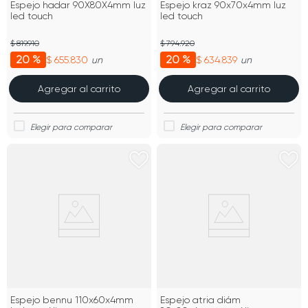
Espejo hadar 90X80X4mm luz
Espejo kraz 90x70x4mm luz
led touch
led touch
$ 819.910
$ 794.920
20 %
20 %
$ 655.830
$ 634.839
un
un
Agregar al carrito
Agregar al carrito
Espejo bennu 110x60x4mm
Espejo atria diám