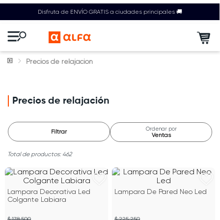
Disfruta de ENVÍO GRATIS a ciudades principales 🚚
Precios de relajación
Precios de relajación
Ordenar por
Filtrar
Ventas
462
Lampara Decorativa Led
Lampara De Pared Neo Led
Colgante Labiara
$ 178.500
$ 225.250