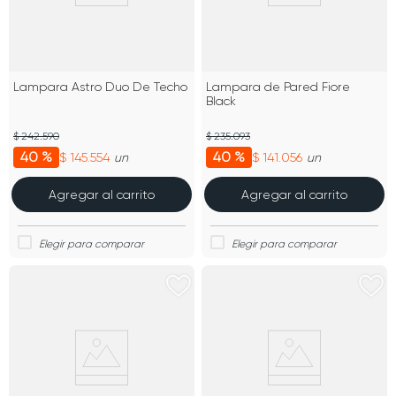
Lampara Astro Duo De Techo
Lampara de Pared Fiore
Black
$ 242.590
$ 235.093
40 %
40 %
$ 145.554
$ 141.056
un
un
Agregar al carrito
Agregar al carrito