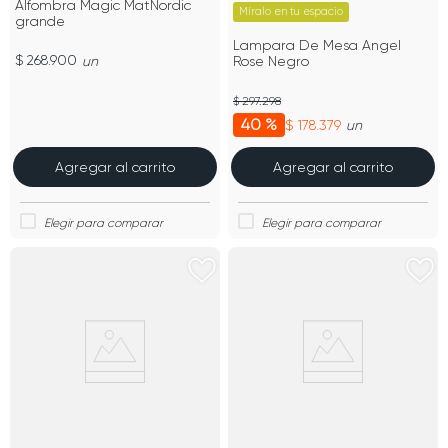
Alfombra Magic MatNordic
Míralo en tu espacio
grande
Lampara De Mesa Angel
$ 268.900
un
Rose Negro
$ 297.298
40 %
$ 178.379
un
Agregar al carrito
Agregar al carrito