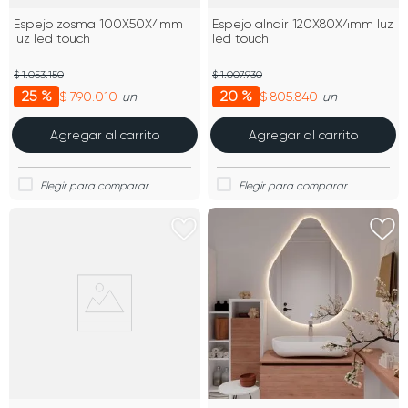
Espejo zosma 100X50X4mm
Espejo alnair 120X80X4mm luz
luz led touch
led touch
$ 1.053.150
$ 1.007.930
25 %
20 %
$ 790.010
$ 805.840
un
un
Agregar al carrito
Agregar al carrito