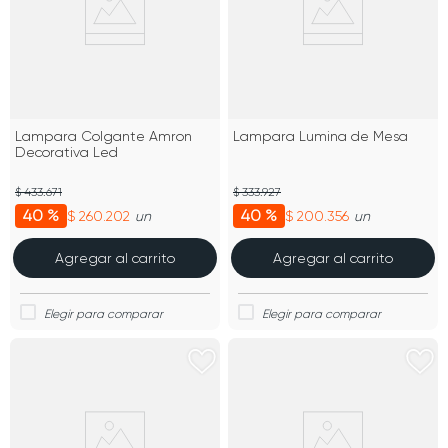
Lampara Colgante Amron
Lampara Lumina de Mesa
Decorativa Led
$ 433.671
$ 333.927
40 %
40 %
$ 260.202
$ 200.356
un
un
Agregar al carrito
Agregar al carrito