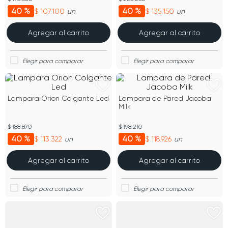
40 %
40 %
$ 107.100
$ 135.150
un
un
Agregar al carrito
Agregar al carrito
Lampara Orion Colgante Led
Lampara de Pared Jacoba
Milk
$ 188.870
$ 198.210
40 %
40 %
$ 113.322
$ 118.926
un
un
Agregar al carrito
Agregar al carrito