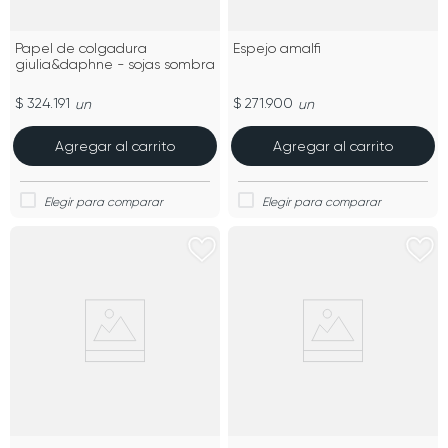
Papel de colgadura
Espejo amalfi
giulia&daphne - sojas sombra
$ 324.191
$ 271.900
un
un
Agregar al carrito
Agregar al carrito