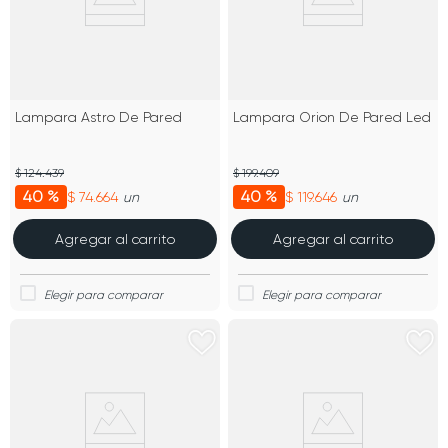
Lampara Astro De Pared
Lampara Orion De Pared Led
$ 124.439
$ 199.409
40 %
40 %
$ 74.664
$ 119.646
un
un
Agregar al carrito
Agregar al carrito