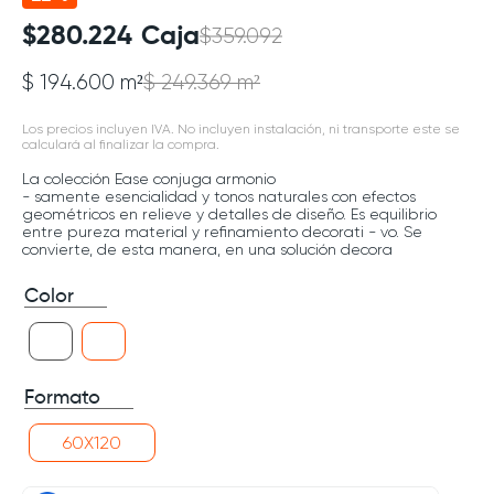
$
280
.
224
Caja
$
359
.
092
$ 194.600 m²
$ 249.369 m²
Los precios incluyen IVA. No incluyen instalación, ni transporte este se
calculará al finalizar la compra.
La colección Ease conjuga armonio
- samente esencialidad y tonos naturales con efectos
geométricos en relieve y detalles de diseño. Es equilibrio
entre pureza material y refinamiento decorati - vo. Se
convierte, de esta manera, en una solución decora
Color
Formato
60X120