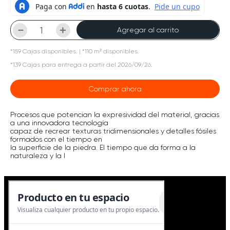
－
＋
Agregar al carrito
*
159
Cajas
disponibles.
| *110 m² disponibles.
*
139
Cajas
para entrega a partir del
2026/09/26
.
Comprar ahora
Procesos que potencian la expresividad del material, gracias
a una innovadora tecnología
capaz de recrear texturas tridimensionales y detalles fósiles
formados con el tiempo en
la superficie de la piedra. El tiempo que da forma a la
naturaleza y la l