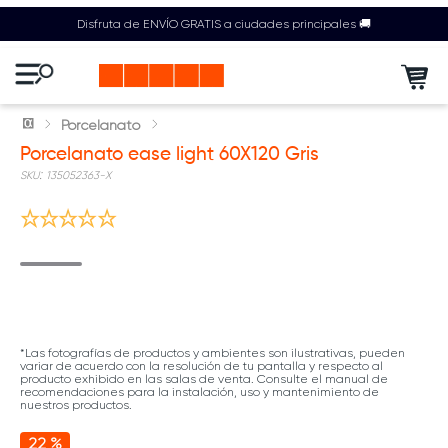
Disfruta de ENVÍO GRATIS a ciudades principales 🚚
Porcelanato
Porcelanato ease light 60X120 Gris
:
135052363-X
*Las fotografías de productos y ambientes son ilustrativas, pueden
variar de acuerdo con la resolución de tu pantalla y respecto al
producto exhibido en las salas de venta. Consulte el manual de
recomendaciones para la instalación, uso y mantenimiento de
nuestros productos.
22 %