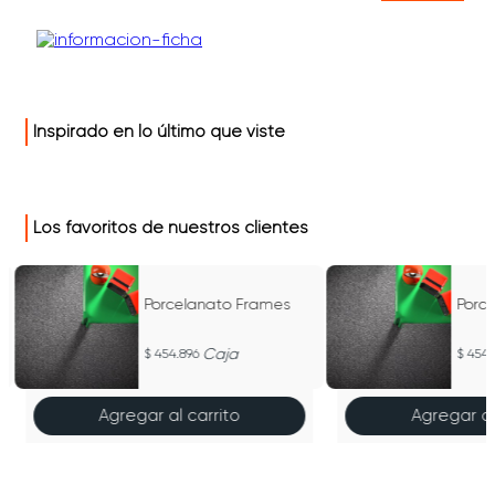
Inspirado en lo último que viste
Los favoritos de nuestros clientes
Porcelanato Frames
Porc
Caja
454.896
454.
Agregar al carrito
Agregar al