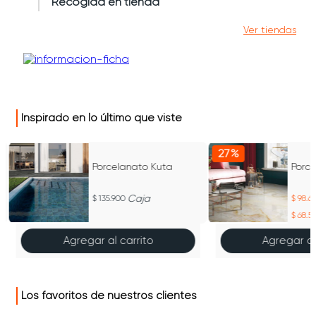
Recogida en tienda
Ver tiendas
Inspirado en lo último que viste
27%
e
Porcelanato Kuta
Porc
Caja
135.900
98.6
68.5
Agregar al carrito
Agregar al
Los favoritos de nuestros clientes