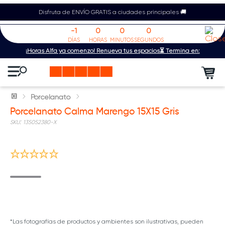
Disfruta de ENVÍO GRATIS a ciudades principales 🚚
-1
0
0
0
DÍAS
HORAS
MINUTOS
SEGUNDOS
¡Horas Alfa ya comenzó! Renueva tus espacios⏳ Termina en:
Porcelanato
Porcelanato Calma Marengo 15X15 Gris
:
135052380-X
5% adic compras mayores $1.5M
*Las fotografías de productos y ambientes son ilustrativas, pueden