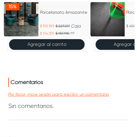
15%
Porcelanato Amazonite
Porc
Caja
193.393
227.217
454.
134.301
157.790
m²
Agregar al carrito
Agregar al
Comentarios
Por favor, inicie sesión para escribir un comentario
Sin comentarios.