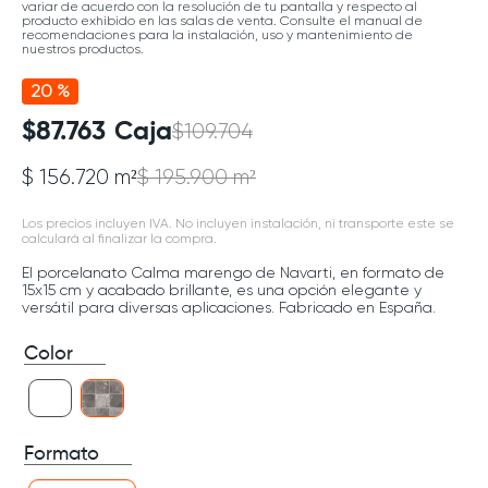
variar de acuerdo con la resolución de tu pantalla y respecto al
producto exhibido en las salas de venta. Consulte el manual de
recomendaciones para la instalación, uso y mantenimiento de
nuestros productos.
20 %
$
87
.
763
Caja
$
109
.
704
$ 156.720 m²
$ 195.900 m²
Los precios incluyen IVA. No incluyen instalación, ni transporte este se
calculará al finalizar la compra.
El porcelanato Calma marengo de Navarti, en formato de
15x15 cm y acabado brillante, es una opción elegante y
versátil para diversas aplicaciones. Fabricado en España.
Color
Formato