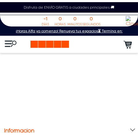
Disfruta de ENVÍO GRATIS a ciudades principales 🚚
-1
0
0
0
DÍAS
HORAS
MINUTOS
SEGUNDOS
¡Horas Alfa ya comenzó! Renueva tus espacios⏳ Termina en:
Información