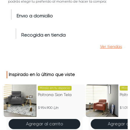
podrás elegir tu preferido al momento de hacer la compra:
Envío a domicilio
Recogida en tienda
Ver tiendas
Inspirado en lo último que viste
Míralo en tu espacio
Míral
Poltrona Sion Tela
Poltr
Un
954.900
1.011
Agregar al carrito
Agregar al