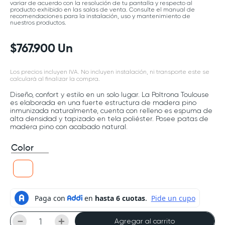
variar de acuerdo con la resolución de tu pantalla y respecto al
producto exhibido en las salas de venta. Consulte el manual de
recomendaciones para la instalación, uso y mantenimiento de
nuestros productos.
$
767
.
900
Un
Los precios incluyen IVA. No incluyen instalación, ni transporte este se
calculará al finalizar la compra.
Diseño, confort y estilo en un solo lugar. La Poltrona Toulouse
es elaborada en una fuerte estructura de madera pino
inmunizada naturalmente, cuenta con relleno es espuma de
alta densidad y tapizado en tela poliéster. Posee patas de
madera pino con acabado natural.
Color
－
＋
Agregar al carrito