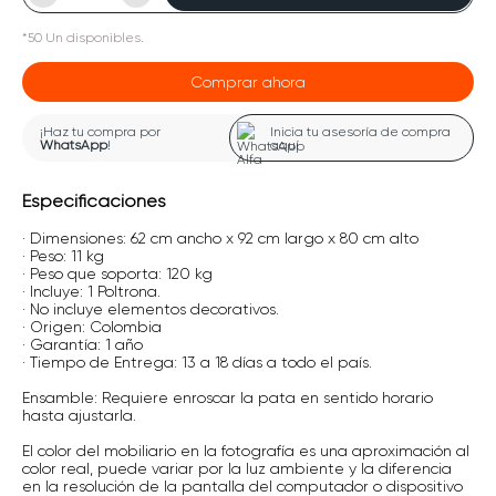
*
50
Un
disponibles.
Comprar ahora
¡Haz tu compra por
Inicia tu asesoría de compra
WhatsApp
!
aquí
Especificaciones
· Dimensiones: 62 cm ancho x 92 cm largo x 80 cm alto
· Peso: 11 kg
· Peso que soporta: 120 kg
· Incluye: 1 Poltrona.
· No incluye elementos decorativos.
· Origen: Colombia
· Garantía: 1 año
· Tiempo de Entrega: 13 a 18 días a todo el país.
Ensamble: Requiere enroscar la pata en sentido horario
hasta ajustarla.
El color del mobiliario en la fotografía es una aproximación al
color real, puede variar por la luz ambiente y la diferencia
en la resolución de la pantalla del computador o dispositivo