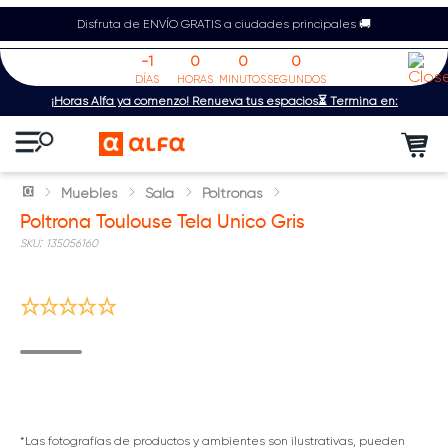
Disfruta de ENVÍO GRATIS a ciudades principales 🚚
-1
0
0
0
DÍAS
HORAS
MINUTOS
SEGUNDOS
¡Horas Alfa ya comenzó! Renueva tus espacios⏳ Termina en:
Muebles
Sala
Poltronas
Poltrona Toulouse Tela Unico Gris
:
135056160
Míralo en tu espacio
*Las fotografías de productos y ambientes son ilustrativas, pueden