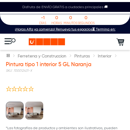
Disfruta de ENVÍO GRATIS a ciudades principales 🚚
-1
0
0
0
DÍAS
HORAS
MINUTOS
SEGUNDOS
¡Horas Alfa ya comenzó! Renueva tus espacios⏳ Termina en:
Ferretería y Construcción
Pinturas
Interior
Pintura tipo 1 interior 5 GL Naranja
:
700012431-X
5% adic compras mayores $1.5M
*Las fotografías de productos y ambientes son ilustrativas, pueden