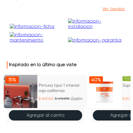
Ver tiendas
Inspirado en lo último que viste
Preci
15%
40%
Pintura tipo 1 interior
Supe
rojo california
Galón
407.063
478.898
50.3
Agregar al carrito
Agregar al