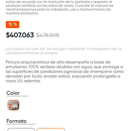
variar de acuerdo con la resolución de tu pantalla y respecto al
producto exhibido en las salas de venta. Consulte el manual de
recomendaciones para la instalación, uso y mantenimiento de
nuestros productos.
15 %
$
407
.
063
$
478
.
898
Los precios incluyen IVA. No incluyen instalación, ni transporte este se
calculará al finalizar la compra.
Pintura arquitectónica de alto desempeño a base de
emulsiones 100% acrílicas diluibles con agua, que protege a
las superficies de condiciones agresivas de intemperie como
abrasión por lluvia, erosión eólica, exposición prolongada a
rayos UV, además
Color
Formato