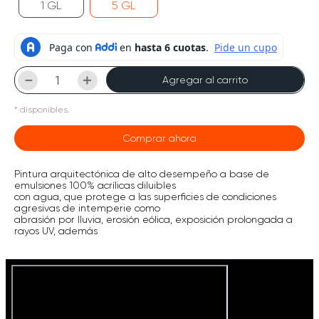
1 GL
5 GL
－
＋
Agregar al carrito
*
disponibles.
Comprar ahora
Pintura arquitectónica de alto desempeño a base de
emulsiones 100% acrílicas diluibles
con agua, que protege a las superficies de condiciones
agresivas de intemperie como
abrasión por lluvia, erosión eólica, exposición prolongada a
rayos UV, además