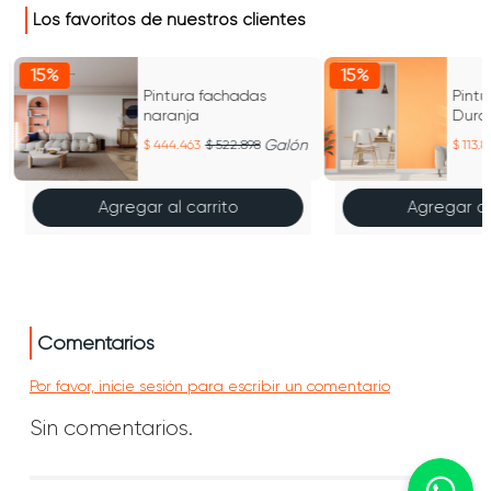
Los favoritos de nuestros clientes
15%
15%
Pintura fachadas
Pintu
naranja
Dura
Galón
444.463
522.898
113.8
Agregar al carrito
Agregar al
Comentarios
Por favor, inicie sesión para escribir un comentario
Sin comentarios.