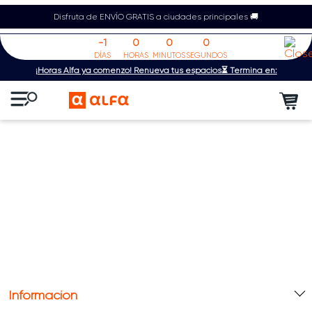
Disfruta de ENVÍO GRATIS a ciudades principales 🚚
-1
0
0
0
DÍAS
HORAS
MINUTOS
SEGUNDOS
¡Horas Alfa ya comenzó! Renueva tus espacios⏳ Termina en:
Información