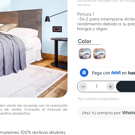
Los precios incluyen IVA. No incluy
compra.
Pintura 1
-34-2 para intemperie Atribu
rendimiento debido a su pod
hongos y algas
Color
－
＋
*
56
Cuñetes
disponibles.
den variar de acuerdo con la resolución
las de venta. Consulte el manual de
¡Haz tu compra por
What
estros productos.
lsiones 100% acrílicas diluibles