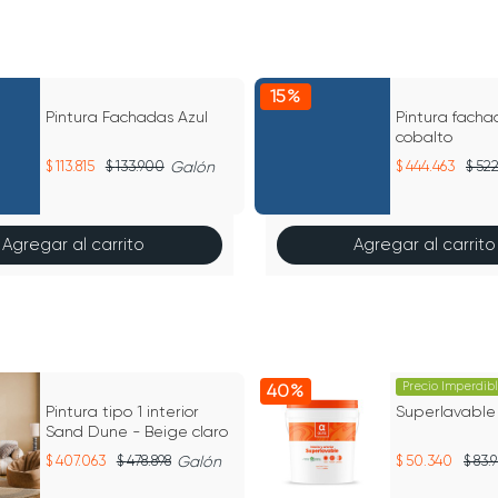
15%
Pintura Fachadas Azul
Pintura facha
cobalto
113.815
133.900
Galón
444.463
522
Agregar al carrito
Agregar al carrito
Precio Imperdib
40%
Pintura tipo 1 interior
Superlavable
Sand Dune - Beige claro
407.063
478.898
Galón
50.340
83.