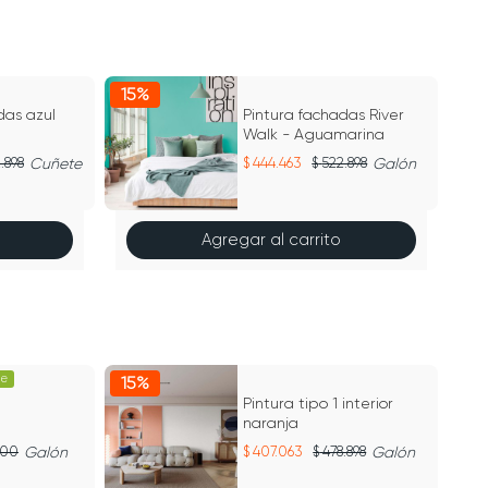
15%
15
das azul
Pintura fachadas River
Walk - Aguamarina
.898
Cuñete
444.463
522.898
Galón
Agregar al carrito
le
15%
15
Pintura tipo 1 interior
naranja
900
Galón
407.063
478.898
Galón