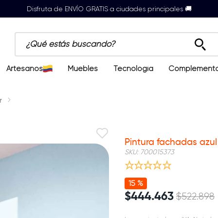
Disfruta de ENVÍO GRATIS a ciudades principales 🚚
¿Qué estás buscando?
Artesanos
Muebles
Tecnología
Complement
r
5% adic compras mayores $1.5M
Pintura fachadas azul
SKU
:
700015373
15 %
$
444
.
463
$
522
.
898