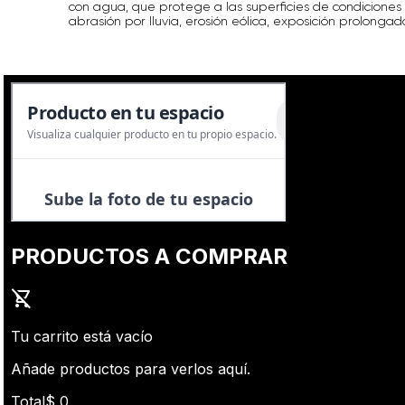
con agua, que protege a las superficies de condicione
abrasión por lluvia, erosión eólica, exposición prolongad