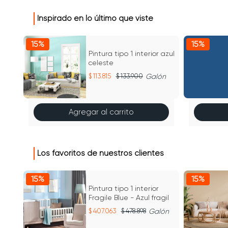
Inspirado en lo último que viste
15%
15%
r
Pintura tipo 1 interior azul
celeste
lón
113.815
133.900
Galón
Agregar al carrito
Los favoritos de nuestros clientes
15%
15%
Pintura tipo 1 interior
Fragile Blue - Azul fragil
lón
407.063
478.898
Galón