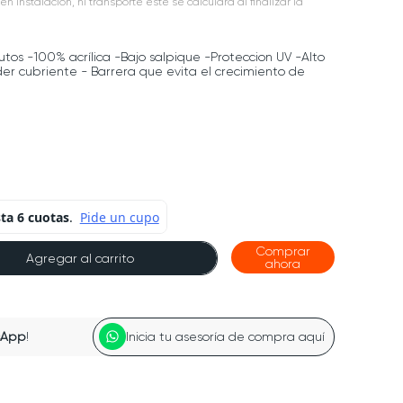
en instalación, ni transporte este se calculará al finalizar la
tos -100% acrílica -Bajo salpique -Proteccion UV -Alto
er cubriente - Barrera que evita el crecimiento de
Comprar
Agregar al carrito
ahora
sApp
!
Inicia tu asesoría de compra aquí