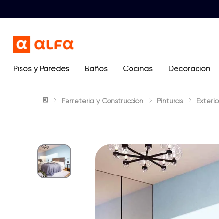
Pisos y Paredes
Baños
Términos más buscados
Cocinas
Decoración
1
.
lavamanos
Ferretería y Construcción
Pinturas
Exterio
2
.
sanitario
3
.
cerámica madera
4
.
ocean blue
5
.
closet