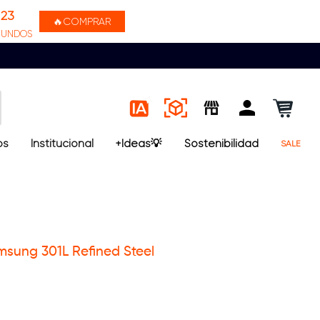
22
🔥COMPRAR
GUNDOS
os
Institucional
+Ideas💡
Sostenibilidad
SALE
sung 301L Refined Steel