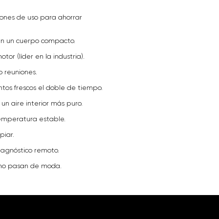
rones de uso para ahorrar
en un cuerpo compacto.
or (líder en la industria).
 reuniones.
tos frescos el doble de tiempo.
 un aire interior más puro.
temperatura estable.
piar.
iagnóstico remoto.
e no pasan de moda.