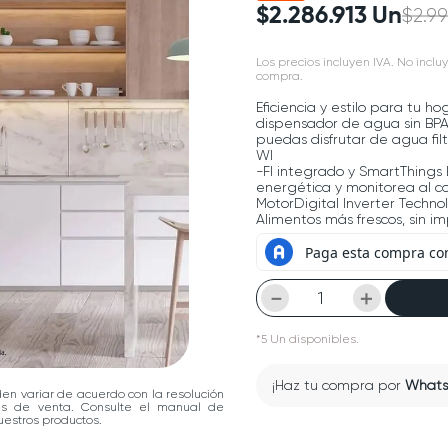
$
2
.
286
.
913
Un
$
2
.
99
Los precios incluyen IVA. No incluy
compra.
Eficiencia y estilo para tu h
dispensador de agua sin BPA
puedas disfrutar de agua filt
WI
-FI integrado y SmartThings 
energética y monitorea al c
MotorDigital Inverter Techno
Alimentos más frescos, sin im
－
＋
*
5
Un
disponibles.
¡Haz tu compra por
What
den variar de acuerdo con la resolución
las de venta. Consulte el manual de
estros productos.