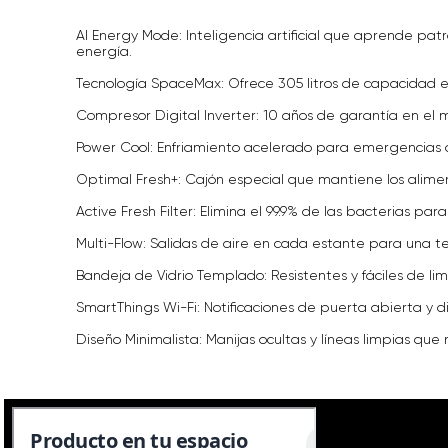
AI Energy Mode: Inteligencia artificial que aprende pat
energía.
Tecnología SpaceMax: Ofrece 305 litros de capacidad 
Compresor Digital Inverter: 10 años de garantía en el mot
Power Cool: Enfriamiento acelerado para emergencias o
Optimal Fresh+: Cajón especial que mantiene los alimen
Active Fresh Filter: Elimina el 99.9% de las bacterias para
Multi-Flow: Salidas de aire en cada estante para una 
Bandeja de Vidrio Templado: Resistentes y fáciles de lim
SmartThings Wi-Fi: Notificaciones de puerta abierta y d
Diseño Minimalista: Manijas ocultas y líneas limpias qu