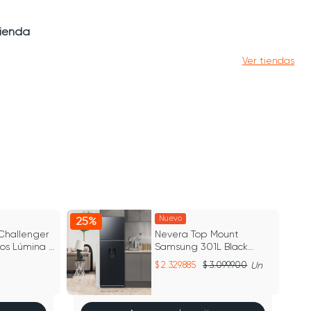
tienda
Ver tiendas
Nuevo
25%
34
 Challenger
Nevera Top Mount
tos Lúmina -
Samsung 301L Black
Caviar
2.329.885
3.099.900
Un