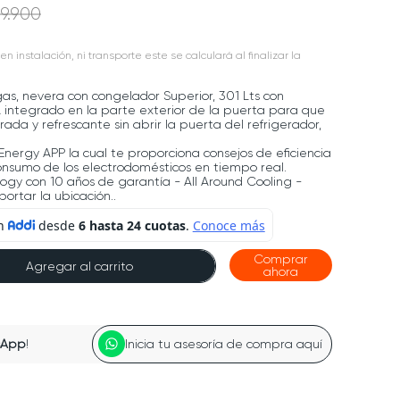
9
.
900
en instalación, ni transporte este se calculará al finalizar la
ogas, nevera con congelador Superior, 301 Lts con
 integrado en la parte exterior de la puerta para que
rada y refrescante sin abrir la puerta del refrigerador,
Energy APP la cual te proporciona consejos de eficiencia
onsumo de los electrodomésticos en tiempo real.
logy con 10 años de garantía - All Around Cooling -
portar la ubicación..
Comprar
Agregar al carrito
ahora
sApp
!
Inicia tu asesoría de compra aquí