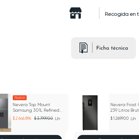
Recogida en 
Nuevo
Nevera Top Mount
Nevera Frost
Samsung 301L Refined
239 Litros Bru
Steel
CR 239
2.646.896
3.799.900
Un
1.269.900
Un