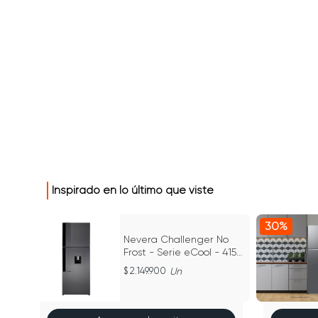
Inspirado en lo último que viste
30%
Nevera Challenger No
Frost - Serie eCool - 415
49
Litros CRA 415
2.149.900
Un