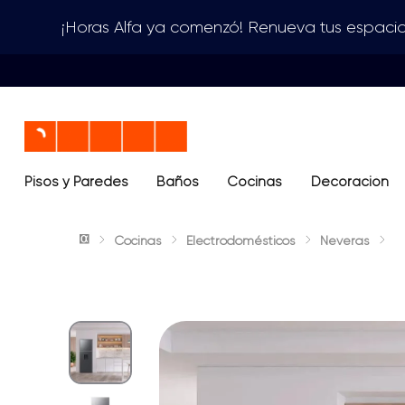
¡Horas Alfa ya comenzó! Renueva tus espacio
Pisos y Paredes
Baños
Términos más buscados
Cocinas
Decoración
1
.
lavamanos
Cocinas
Electrodomésticos
Neveras
2
.
sanitario
3
.
cerámica madera
4
.
ocean blue
5
.
closet