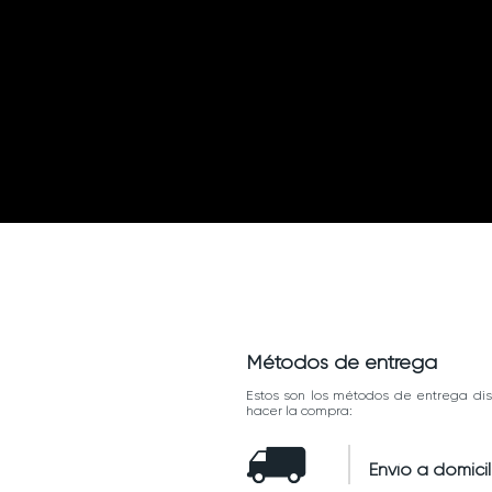
Métodos de entrega
Estos son los métodos de entrega dis
hacer la compra:
Envío a domicil