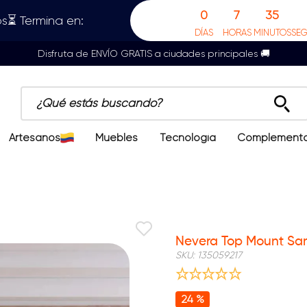
0
7
35
s⏳ Termina en:
DÍAS
HORAS
MINUTOS
SE
Disfruta de ENVÍO GRATIS a ciudades principales 🚚
¿Qué estás buscando?
Artesanos
Muebles
Tecnología
Complement
Nuevo
Nevera Top Mount Sam
SKU
:
135059217
24 %