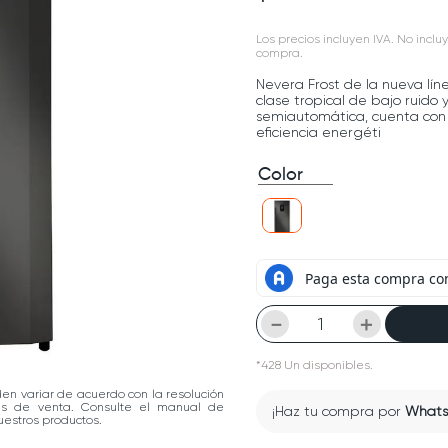
Los precios incluyen IVA. No incluy
compra.
Nevera Frost de la nueva lín
clase tropical de bajo ruido
semiautomática, cuenta con
eficiencia energéti
Color
－
＋
*
428
Un
disponibles.
den variar de acuerdo con la resolución
las de venta. Consulte el manual de
¡Haz tu compra por
What
estros productos.