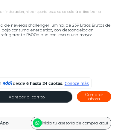
en instalación, ni transporte este se calculará al finalizar la
ea de neveras challenger lúmina, de 239 Litros Brutos de
 y bajo consumo energetico, con descongelación
 refrigerante R600a que conlleva a una mayor
Comprar
Agregar al carrito
ahora
sApp
!
Inicia tu asesoría de compra aquí