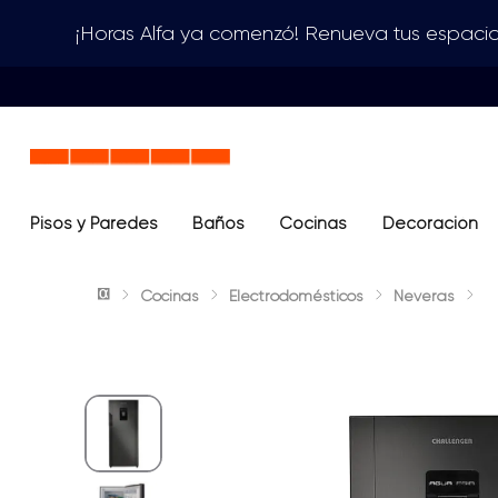
¡Horas Alfa ya comenzó! Renueva tus espacio
Pisos y Paredes
Baños
Términos más buscados
Cocinas
Decoración
1
.
lavamanos
Cocinas
Electrodomésticos
Neveras
2
.
sanitario
3
.
cerámica madera
4
.
ocean blue
5
.
closet