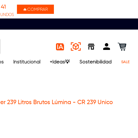
41
🔥COMPRAR
GUNDOS
os
Institucional
+Ideas💡
Sostenibilidad
SALE
er 239 Litros Brutos Lúmina - CR 239 Unico