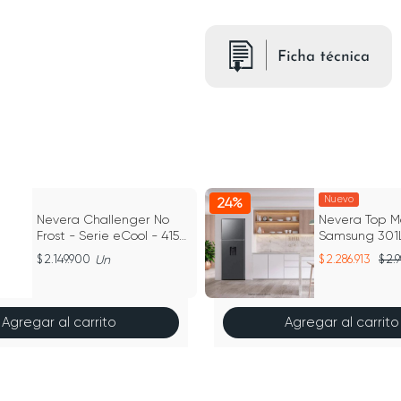
Nuevo
24%
Nevera Challenger No
Nevera Top M
Frost - Serie eCool - 415
Samsung 301L
Litros CRA 415
Steel
2.149.900
Un
2.286.913
2.
Agregar al carrito
Agregar al carrito