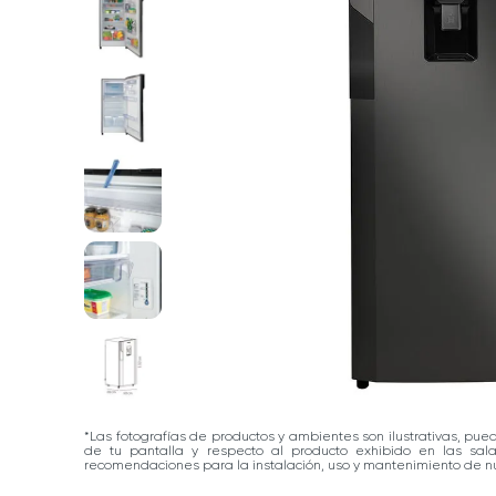
*Las fotografías de productos y ambientes son ilustrativas, pue
de tu pantalla y respecto al producto exhibido en las sa
recomendaciones para la instalación, uso y mantenimiento de nu