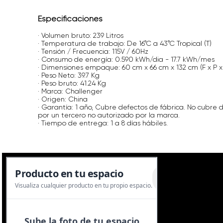
Especificaciones
· Volumen bruto: 239 Litros
· Temperatura de trabajo: De 16°C a 43°C Tropical (T)
· Tensión / Frecuencia: 115V / 60Hz
· Consumo de energía: 0.590 kWh/dia - 17.7 kWh/mes
· Dimensiones empaque: 60 cm x 66 cm x 132 cm (F x P x
· Peso Neto: 39.7 Kg
· Peso bruto: 41.24 Kg
· Marca: Challenger
· Origen: China
· Garantía: 1 año, Cubre defectos de fábrica. No cubre 
por un tercero no autorizado por la marca.
· Tiempo de entrega: 1 a 8 días hábiles.