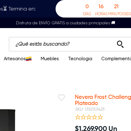
0
16
21
s⏳ Termina en:
DÍAS
HORAS
MINUTOS
SE
Disfruta de ENVÍO GRATIS a ciudades principales 🚚
¿Qué estás buscando?
Artesanos
Muebles
Tecnología
Complement
Nevera Frost Challeng
Plateado
SKU
:
135053425
$
1
.
269
.
900
Un