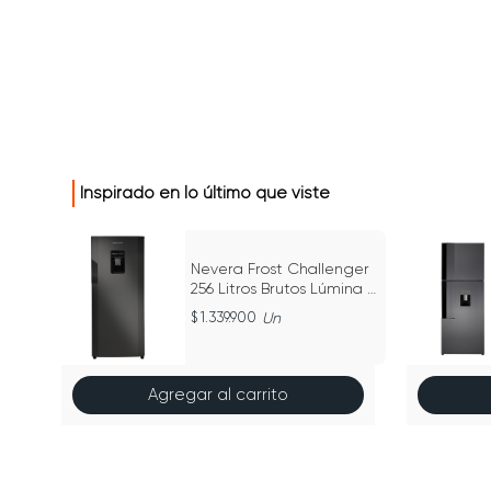
Inspirado en lo último que viste
e
Nevera Frost Challenger
256 Litros Brutos Lúmina -
CR 256
Un
1.339.900
Un
Agregar al carrito