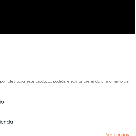
ponibles para este producto, podrás elegir tu preferido al momento de
io
tienda
Ver tiendas