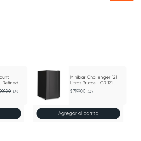
ount
Minibar Challenger 121
 Refined
Litros Brutos - CR 121
Titanium Negro
999.900
Un
719.900
Un
Agregar al carrito