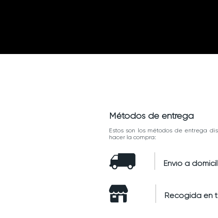
Métodos de entrega
Estos son los métodos de entrega dis
hacer la compra:
Envío a domicil
Recogida en 