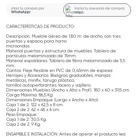
¡Haz tu compra por
Inicia tu asesoría de compra
WhatsApp
!
aquí
CARACTERÍSTICAS DE PRODUCTO:
Descripción: Mueble aéreo de 1,80 m. de ancho, con tres
puertas y espacio para horno
microondas.
Material puertas y estructura de muebles: Tablero de
partículas melaminizado de 15mm.
Material espaldares: Tablero de fibra melaminizado de 5,5
mm.
Cantos: Fleje flexible en PVC de 0,45mm de espesor.
Herrajes y Accesorios: Bisagras graduables, manijas
metálicas, minifix, tarugo plástico,
tornillos autoperforantes, locero y vajillero.
Dimensiones Muebles (Ancho x Alto x Prof.): 180 x 60 x 39,5 cm.
Carga Máxima: 86,5 Kg.
Dimensiones Empaque (Largo x Ancho x Alto):
Caja 1 de 2: 122 x 62,5 x 8 cm.
Caja 2 de 2: 62 x 48 x 6 cm.
Peso Empaque:
Caja 1 de 2: 30,5 Kg.
Caja 2 de 2: 9 Kg.
ENSAMBLE E INSTALACIÓN: Antes de operar el producto lea