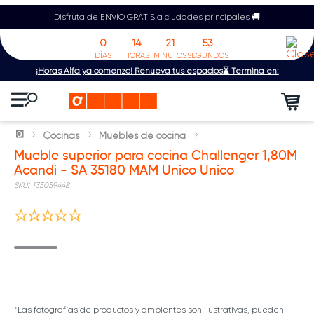
Disfruta de ENVÍO GRATIS a ciudades principales 🚚
0
14
21
53
DÍAS
HORAS
MINUTOS
SEGUNDOS
¡Horas Alfa ya comenzó! Renueva tus espacios⏳ Termina en:
Cocinas
Muebles de cocina
Mueble superior para cocina Challenger 1,80M
Acandi - SA 35180 MAM Unico Unico
:
135059448
*Las fotografías de productos y ambientes son ilustrativas, pueden