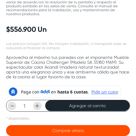
variar de acuerdo con la resolución de tu pantalla y respecto al
producto exhibido en las salas de venta. Consulte el manual de
recomendaciones para la instalación, uso y mantenimiento de
nuestros productos.
$
556
.
900
Un
Los precios incluyen IVA. No incluyen instalación, ni transporte este se
calculará al finalizar la compra.
Aprovecha al máximo tus paredes con el imponente Mueble
Superior de Cocina Challenger (Modelo SA 35180 MAM). Su
espectacular color Acandí (madera natural texturizada)
aporta una elegancia única y ese ambiente cálido que hace
de la cocina el lugar favorito de la casa.
－
＋
Agregar al carrito
*
disponibles.
Comprar ahora