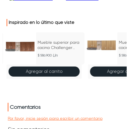
Inspirado en lo último que viste
Mueble superior para
Mueb
o
cocina Challenger
coci
1,80M NOLA - SA 31180
1,80M
Un
586.900
586.
MA
MA
Agregar al carrito
Agregar al
Comentarios
Por favor, inicie sesión para escribir un comentario