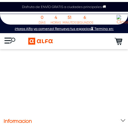
Disfruta de ENVÍO GRATIS a ciudades principales 🚚
0
4
51
6
DÍAS
HORAS
MINUTOS
SEGUNDOS
¡Horas Alfa ya comenzó! Renueva tus espacios⏳ Termina en:
Información