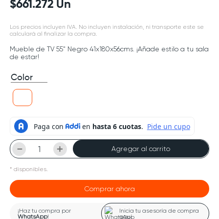
$
661
.
272
Un
Los precios incluyen IVA. No incluyen instalación, ni transporte este se
calculará al finalizar la compra.
Mueble de TV 55" Negro 41x180x56cms. ¡Añade estilo a tu sala
de estar!
Color
－
＋
Agregar al carrito
*
disponibles.
Comprar ahora
¡Haz tu compra por
Inicia tu asesoría de compra
WhatsApp
!
aquí