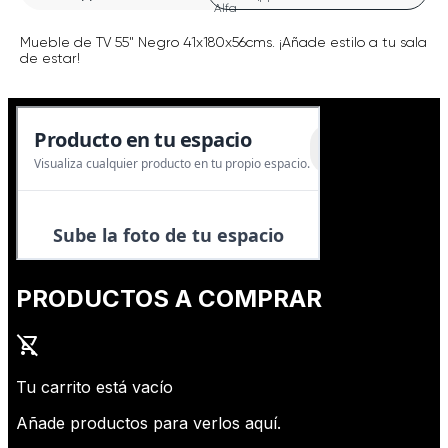
Mueble de TV 55" Negro 41x180x56cms. ¡Añade estilo a tu sala
de estar!