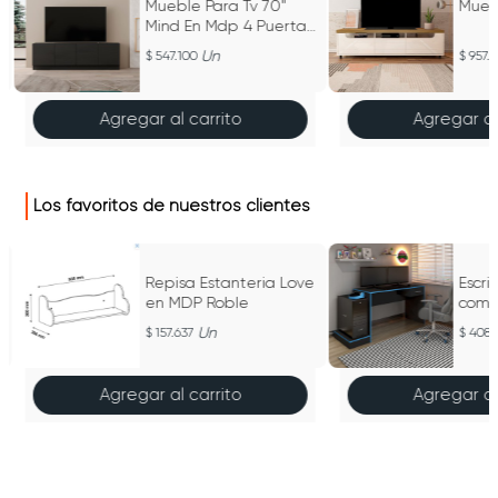
Mueble Para Tv 70"
Mueb
Mind En Mdp 4 Puertas
Negro
Un
547.100
957.
Agregar al carrito
Agregar al
Los favoritos de nuestros clientes
Repisa Estanteria Love
Escri
en MDP Roble
comp
MDP
Un
157.637
408.
Agregar al carrito
Agregar al