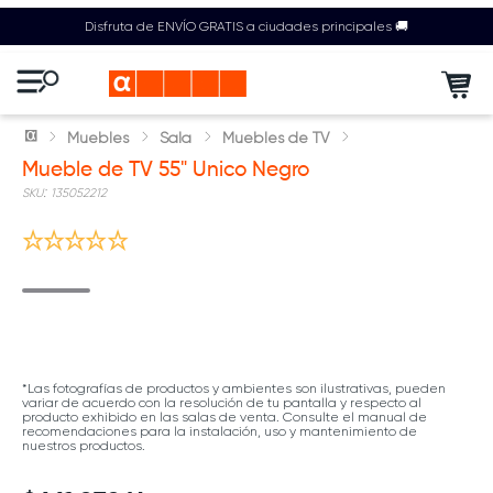
Disfruta de ENVÍO GRATIS a ciudades principales 🚚
Muebles
Sala
Muebles de TV
Mueble de TV 55" Unico Negro
:
135052212
*Las fotografías de productos y ambientes son ilustrativas, pueden
variar de acuerdo con la resolución de tu pantalla y respecto al
producto exhibido en las salas de venta. Consulte el manual de
recomendaciones para la instalación, uso y mantenimiento de
nuestros productos.